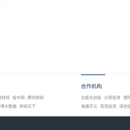
合作机构
浪财经
投中网
腾讯财经
北极光创投
分享投资
德
清博大数据
财经天下
海通开元
高瓴投资
深创