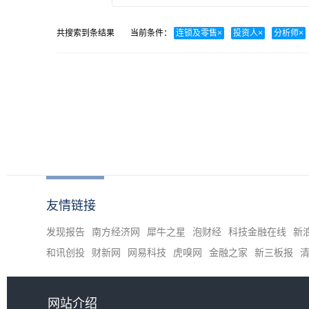
共搜索到
条结果
当前条件：
连锁及零售
×
投资人
×
分析师
×
友情链接
发现报告
南方经济网
犀牛之星
泡财经
科技金融在线
新
和讯创投
财新网
网易科技
虎嗅网
金融之家
新三板报
网站介绍