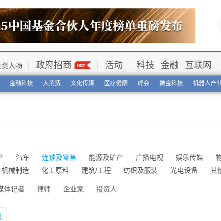
政府招商
活动
科技
金融
互联网
投资人物
金融科技
大消费
文化传媒
医疗健康
峰会
微金科技
机器人产
产
汽车
连锁及零售
能源及矿产
广播电视
娱乐传媒
机械制造
化工原料
建筑/工程
纺织及服装
光电设备
其
媒体记者
律师
企业家
投资人