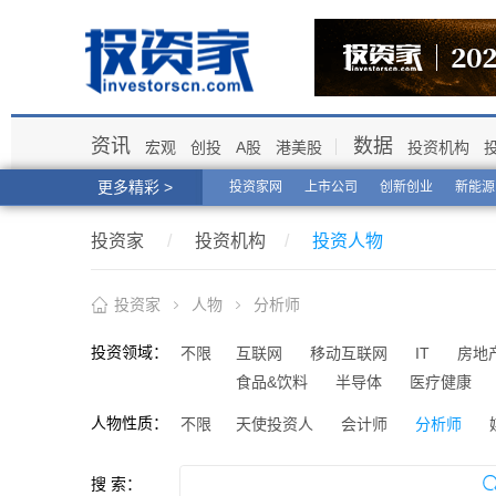
资讯
数据
宏观
创投
A股
港美股
投资机构
更多精彩 >
投资家网
上市公司
创新创业
新能源
投资家
/
投资机构
/
投资人物
投资家
人物
分析师
投资领域：
不限
互联网
移动互联网
IT
房地
食品&饮料
半导体
医疗健康
人物性质：
不限
天使投资人
会计师
分析师
搜 索：