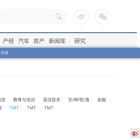
产经
汽车
房产
新闻库
研究
业大会
物流
教育与培训
清洁技术
农/林/牧/渔
金融
他
TMT
TMT
TMT