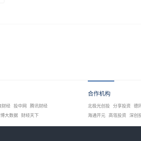
合作机构
浪财经
投中网
腾讯财经
北极光创投
分享投资
德
清博大数据
财经天下
海通开元
高瓴投资
深创