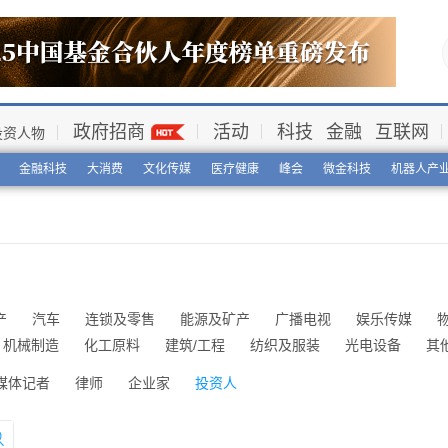
政府招商
活动
科技
金融
互联网
投资人物
金融科技
大消费
文化传媒
医疗健康
峰会
微金科技
机器人产
产
汽车
连锁及零售
能源及矿产
广播电视
娱乐传媒
机械制造
化工原料
建筑/工程
纺织及服装
光电设备
其
媒体记者
律师
企业家
投资人