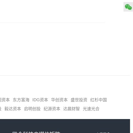
同资本
东方富海
IDG资本
华创资本
盛世投资
红杉中国
投
毅达资本
启明创投
纪源资本
达晨财智
光速光合