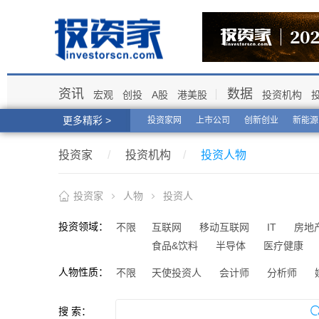
资讯
数据
宏观
创投
A股
港美股
投资机构
更多精彩 >
投资家网
上市公司
创新创业
新能源
投资家
/
投资机构
/
投资人物
投资家
人物
投资人
投资领域：
不限
互联网
移动互联网
IT
房地
食品&饮料
半导体
医疗健康
人物性质：
不限
天使投资人
会计师
分析师
搜 索：