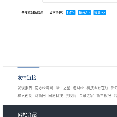
共搜索到
条结果
当前条件：
TMT
×
投资人
×
投资人
×
友情链接
发现报告
南方经济网
犀牛之星
泡财经
科技金融在线
新
和讯创投
财新网
网易科技
虎嗅网
金融之家
新三板报
网站介绍