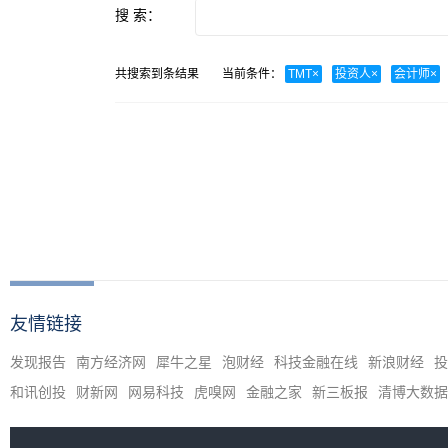
搜 索：
共搜索到
条结果
当前条件：
TMT
×
投资人
×
会计师
×
友情链接
发现报告
南方经济网
犀牛之星
泡财经
科技金融在线
新浪财经
投
和讯创投
财新网
网易科技
虎嗅网
金融之家
新三板报
清博大数据