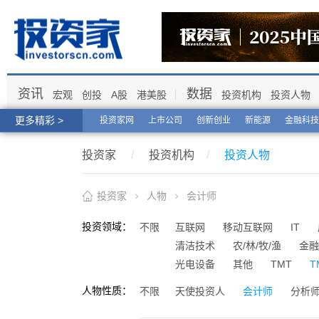
资讯
数据
宏观
创投
A股
港美股
投资机构
投资人物
更多精彩 >
投资家网
上市公司
创新创业
新能源
金融科技
投资家
/
投资机构
/
投资人物
投资家
人物
会计师
投资领域：
不限
互联网
移动互联网
IT
清洁技术
农/林/牧/渔
金融
光电设备
其他
TMT
T
人物性质：
不限
天使投资人
会计师
分析