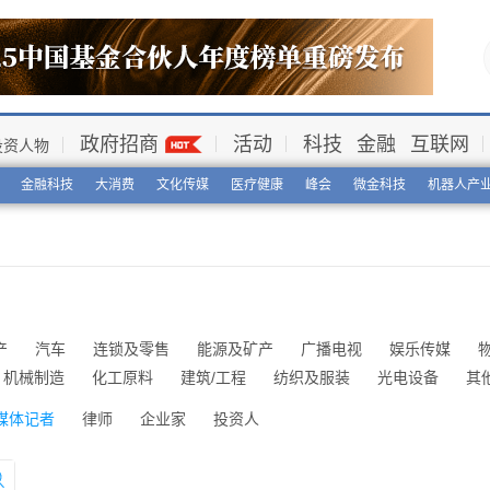
政府招商
活动
科技
金融
互联网
投资人物
金融科技
大消费
文化传媒
医疗健康
峰会
微金科技
机器人产
产
汽车
连锁及零售
能源及矿产
广播电视
娱乐传媒
机械制造
化工原料
建筑/工程
纺织及服装
光电设备
其
媒体记者
律师
企业家
投资人