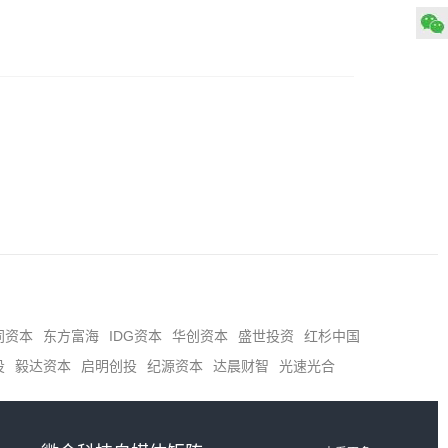
同资本
东方富海
IDG资本
华创资本
盛世投资
红杉中国
投
毅达资本
启明创投
纪源资本
达晨财智
光速光合