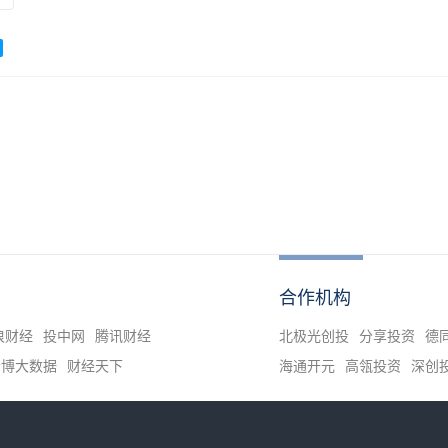
合作机构
浪财经
投中网
腾讯财经
北极光创投
分享投资
德
清博大数据
财经天下
海通开元
高瓴投资
深创