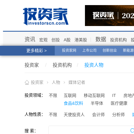
资讯
数据
宏观
创投
A股
港美股
投资机构
更多精彩 >
投资家网
上市公司
创新创业
新能源
投资家
/
投资机构
/
投资人物
投资家
人物
媒体记者
投资领域：
不限
互联网
移动互联网
IT
房地
食品&饮料
半导体
医疗健康
人物性质：
不限
天使投资人
会计师
分析师
搜 索：