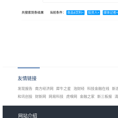
共搜索到
条结果
当前条件：
食品&饮料
×
投资人
×
媒体记者
×
友情链接
发现报告
南方经济网
犀牛之星
泡财经
科技金融在线
新
和讯创投
财新网
网易科技
虎嗅网
金融之家
新三板报
网站介绍