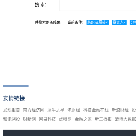
搜 索：
共搜索到
条结果
当前条件：
纺织及服装
×
投资人
×
分
友情链接
发现报告
南方经济网
犀牛之星
泡财经
科技金融在线
新浪财经
投
和讯创投
财新网
网易科技
虎嗅网
金融之家
新三板报
清博大数据