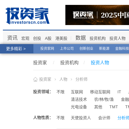
资讯
数据
宏观
创投
A股
港美股
投资机构
投资人物
更多精彩 >
投资家网
上市公司
创新创业
新能源
金融科技
投资家
/
投资机构
/
投资人物
投资家
人物
分析师
投资领域：
不限
互联网
移动互联网
IT
清洁技术
农/林/牧/渔
金融
光电设备
其他
TMT
T
人物性质：
不限
天使投资人
会计师
分析