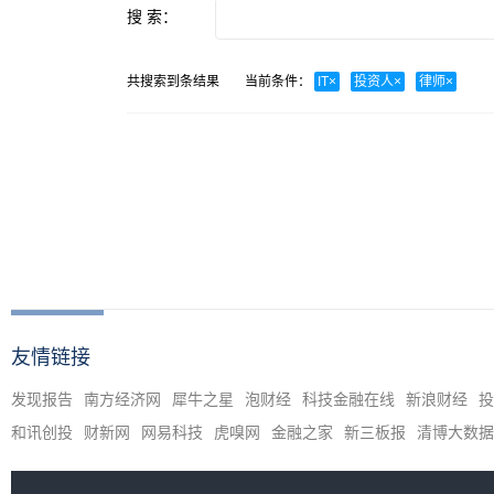
搜 索：
共搜索到
条结果
当前条件：
IT
×
投资人
×
律师
×
友情链接
发现报告
南方经济网
犀牛之星
泡财经
科技金融在线
新浪财经
投
和讯创投
财新网
网易科技
虎嗅网
金融之家
新三板报
清博大数据