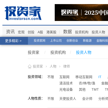
资讯
数据
宏观
创投
A股
港美股
投资机构
投资人物
更多精彩 >
投资家网
上市公司
创新创业
新能源
金融科技
投资家
/
投资机构
/
投资人物
投资家
人物
律师
投资领域：
不限
互联网
移动互联网
IT
清洁技术
农/林/牧/渔
金融
光电设备
其他
TMT
T
人物性质：
不限
天使投资人
会计师
分析