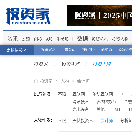
资讯
数据
宏观
创投
A股
港美股
投资机构
投资人物
更多精彩 >
投资家网
上市公司
创新创业
新能源
金融科技
投资家
/
投资机构
/
投资人物
投资家
人物
会计师
投资领域：
不限
互联网
移动互联网
IT
清洁技术
农/林/牧/渔
金融
光电设备
其他
TMT
T
人物性质：
不限
天使投资人
会计师
分析