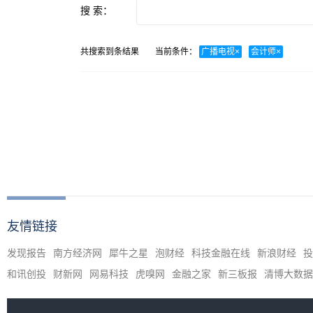
搜 索：
共搜索到
条结果
当前条件：
广播电视
×
会计师
×
友情链接
发现报告
南方经济网
犀牛之星
泡财经
科技金融在线
新浪财经
投
和讯创投
财新网
网易科技
虎嗅网
金融之家
新三板报
清博大数据