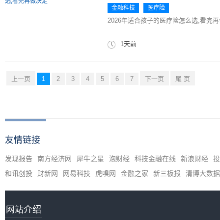
金融科技
医疗险
2026年适合孩子的医疗险怎么选,看完
1天前
上一页
1
2
3
4
5
6
7
下一页
尾 页
友情链接
发现报告
南方经济网
犀牛之星
泡财经
科技金融在线
新浪财经
投
和讯创投
财新网
网易科技
虎嗅网
金融之家
新三板报
清博大数据
网站介绍