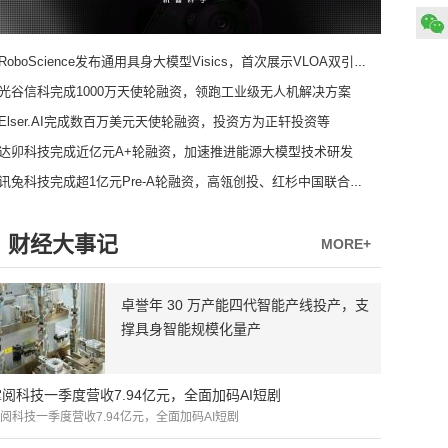
RoboScience发布通用具身大模型Visics，首次展示VLOA双引擎架构
光谷信科完成1000万天使轮融资，领跑工业级无人机解决方案
Elser.AI完成数百万美元天使轮融资，投资方为正轩投资等
达卯科技完成近亿元A+轮融资，加速推进能源大模型技术研发
讯兔科技完成超1亿元Pre-A轮融资，高瓴创投、红杉中国联合领投
财经大事记
MORE+
卓誉年 30 万产能四代智能产线投产，支
撑具身智能规模化量产
掌阅科技一季度营收7.94亿元，全面加码AI短剧
阅科技一季度营收7.94亿元，全面加码AI短剧