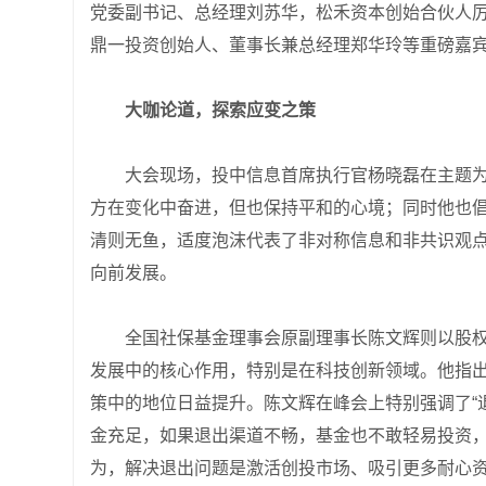
党委副书记、总经理刘苏华，松禾资本创始合伙人
鼎一投资创始人、董事长兼总经理郑华玲等重磅嘉
大咖论道，探索应变之策
大会现场，投中信息首席执行官杨晓磊在主题为
方在变化中奋进，但也保持平和的心境；同时他也
清则无鱼，适度泡沫代表了非对称信息和非共识观
向前发展。
全国社保基金理事会原副理事长陈文辉则以股
发展中的核心作用，特别是在科技创新领域。他指
策中的地位日益提升。陈文辉在峰会上特别强调了“
金充足，如果退出渠道不畅，基金也不敢轻易投资
为，解决退出问题是激活创投市场、吸引更多耐心