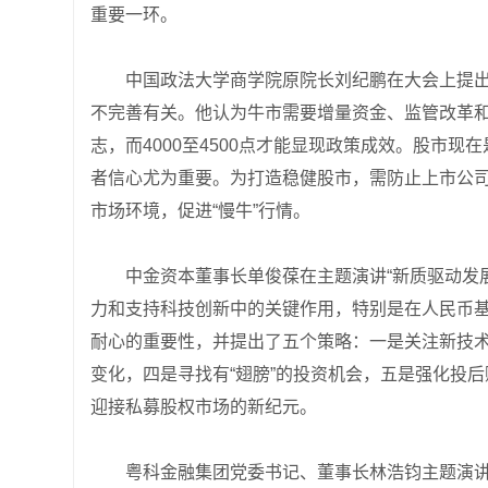
重要一环。
中国政法大学商学院原院长刘纪鹏在大会上提
不完善有关。他认为牛市需要增量资金、监管改革和
志，而4000至4500点才能显现政策成效。股市
者信心尤为重要。为打造稳健股市，需防止上市公
市场环境，促进“慢牛”行情。
中金资本董事长单俊葆在主题演讲“新质驱动发
力和支持科技创新中的关键作用，特别是在人民币
耐心的重要性，并提出了五个策略：一是关注新技术
变化，四是寻找有“翅膀”的投资机会，五是强化投
迎接私募股权市场的新纪元。
粤科金融集团党委书记、董事长林浩钧主题演讲“