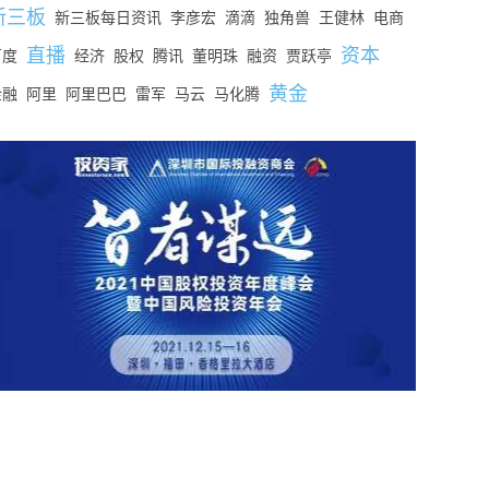
新三板
新三板每日资讯
李彦宏
滴滴
独角兽
王健林
电商
直播
资本
百度
经济
股权
腾讯
董明珠
融资
贾跃亭
黄金
金融
阿里
阿里巴巴
雷军
马云
马化腾