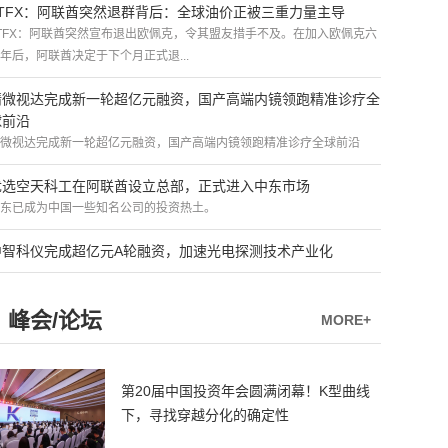
ATFX：阿联酋突然退群背后：全球油价正被三重力量主导
TFX：阿联酋突然宣布退出欧佩克，令其盟友措手不及。在加入欧佩克六
年后，阿联酋决定于下个月正式退...
精微视达完成新一轮超亿元融资，国产高端内镜领跑精准诊疗全
球前沿
微视达完成新一轮超亿元融资，国产高端内镜领跑精准诊疗全球前沿
优选空天科工在阿联酋设立总部，正式进入中东市场
东已成为中国一些知名公司的投资热土。
中智科仪完成超亿元A轮融资，加速光电探测技术产业化
峰会/论坛
MORE+
第20届中国投资年会圆满闭幕！K型曲线
下，寻找穿越分化的确定性