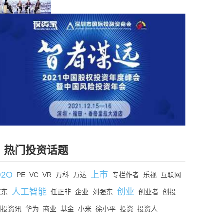
热门投资话题
O2O
上市
PE
VC
VR
万科
万达
专栏作者
乐视
互联网
人工智能
创业
京东
任正非
企业
刘强东
创业者
创投
创投资讯
华为
商业
基金
小米
徐小平
投资
投资人