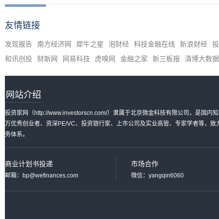
友情链接
发现报告
南方经济网
犀牛之星
泡财经
科技金融在线
新浪财经
投
和讯创投
财新网
网易科技
虎嗅网
金融之家
新三板报
清博大数据
网站介绍
投资家网（http://www.investorscn.com/）隶属于北京微金科技有限公
万优秀创业者、资深PE/VC、投资银行家、上市公司及实业高管、专家学者等，
务体系。
商业计划书投递
市场合作
邮箱：bp@wefinances.com
微信：yangqin6060