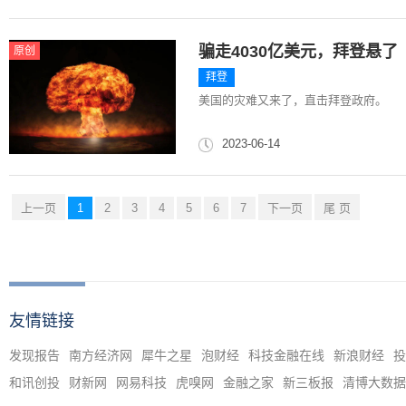
骗走4030亿美元，拜登悬了
原创
拜登
美国的灾难又来了，直击拜登政府。
2023-06-14
上一页
1
2
3
4
5
6
7
下一页
尾 页
友情链接
发现报告
南方经济网
犀牛之星
泡财经
科技金融在线
新浪财经
投
和讯创投
财新网
网易科技
虎嗅网
金融之家
新三板报
清博大数据