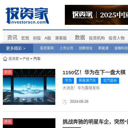
资讯
数据
宏观
创投
A股
港美股
投资机构
投资人物
更多精彩 >
投资家网
上市公司
创新创业
新能源
金融科技
汽车
投资家
>
产经
>
1150亿！华为在下一盘大棋
原创
华为
新能源汽车
北汽蓝谷
大消息！华为重磅发布
2024-08-28
挑战奔驰的明星车企，突然“
原创