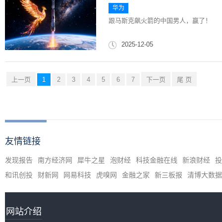
华为
跟马斯克飙火箭的中国男人，赢了！
2025-12-05
上一页
1
2
3
4
5
6
7
下一页
尾 页
友情链接
发现报告
南方经济网
犀牛之星
泡财经
科技金融在线
新浪财经
投
和讯创投
财新网
网易科技
虎嗅网
金融之家
新三板报
清博大数据
网站介绍