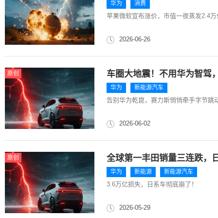
华为
消费
苹果微软宣布涨价，市值一夜蒸发2.4万
2026-06-26
车圈大地震！不用华为智驾
原创
华为
新能源汽车
告别华为乾崑，赛力斯悄悄牵手字节跳
2026-06-02
全球第一丰田销量三连跌，
原创
华为
新能源
新能源汽车
3.6万亿损失，日系车彻底崩了！
2026-05-29