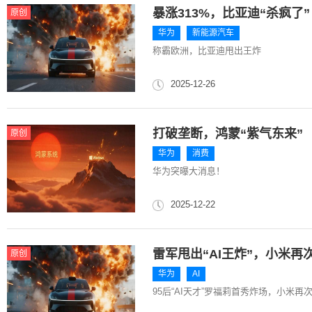
暴涨313%，比亚迪“杀疯了”
原创
华为
新能源汽车
称霸欧洲，比亚迪甩出王炸
2025-12-26
打破垄断，鸿蒙“紫气东来”
原创
华为
消费
华为突曝大消息！
2025-12-22
雷军甩出“AI王炸”，小米再
原创
华为
AI
95后“AI天才”罗福莉首秀炸场，小米再