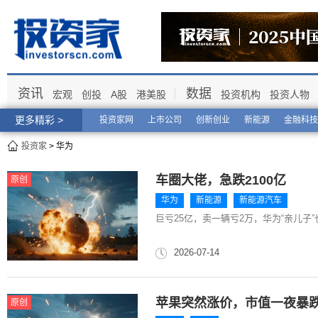
资讯
数据
宏观
创投
A股
港美股
投资机构
投资人物
更多精彩 >
投资家网
上市公司
创新创业
新能源
金融科技
投资家
> 华为
车圈大佬，急跌2100亿
原创
华为
新能源
新能源汽车
巨亏25亿，卖一辆亏2万，华为“亲儿子
2026-07-14
苹果突然涨价，市值一夜暴跌1
原创