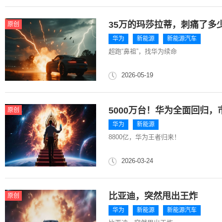
35万的玛莎拉蒂，刺痛了多
原创
华为
新能源
新能源汽车
超跑“鼻祖”，找华为续命
2026-05-19
5000万台！华为全面回归
原创
华为
新能源
8800亿，华为王者归来！
2026-03-24
比亚迪，突然甩出王炸
原创
华为
新能源
新能源汽车