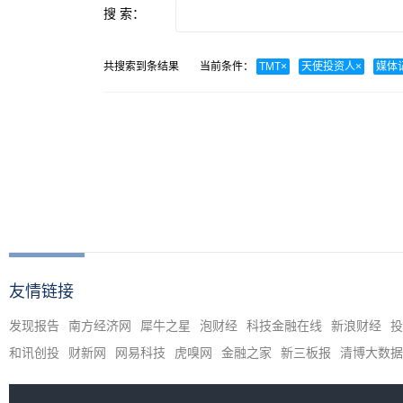
搜 索：
共搜索到
条结果
当前条件：
TMT
×
天使投资人
×
媒体
友情链接
发现报告
南方经济网
犀牛之星
泡财经
科技金融在线
新浪财经
投
和讯创投
财新网
网易科技
虎嗅网
金融之家
新三板报
清博大数据