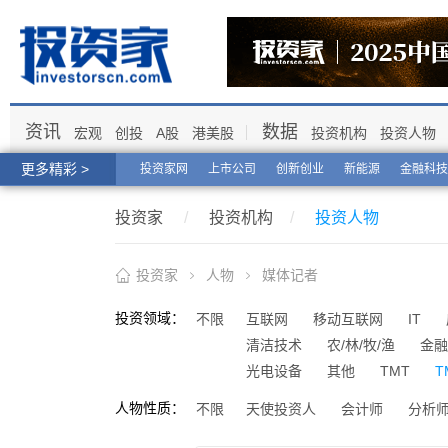
资讯
数据
宏观
创投
A股
港美股
投资机构
投资人物
更多精彩 >
投资家网
上市公司
创新创业
新能源
金融科技
投资家
/
投资机构
/
投资人物
投资家
人物
媒体记者
投资领域：
不限
互联网
移动互联网
IT
清洁技术
农/林/牧/渔
金融
光电设备
其他
TMT
T
人物性质：
不限
天使投资人
会计师
分析