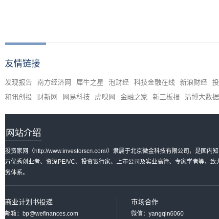
友情链接
发现报告
南方经济网
犀牛之星
泡财经
科技金融在线
新浪财经
投
和讯创投
财新网
网易科技
虎嗅网
金融之家
新三板报
清博大数据
网站介绍
投资家网（http://www.investorscn.com/）隶属于北京微金科技有限公
万优秀创业者、资深PE/VC、投资银行家、上市公司及实业高管、专家学者等，
务体系。
商业计划书投递
市场合作
邮箱：bp@wefinances.com
微信：yangqin6060