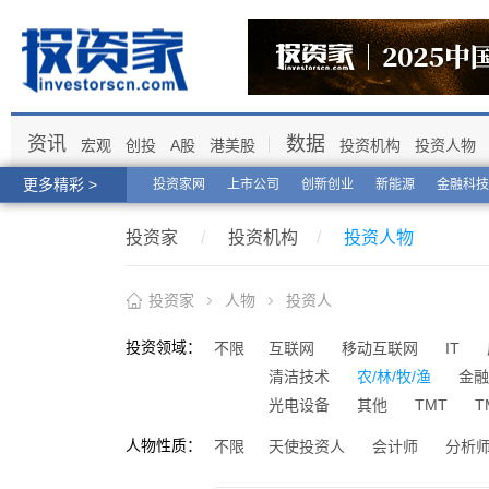
资讯
数据
宏观
创投
A股
港美股
投资机构
投资人物
更多精彩 >
投资家网
上市公司
创新创业
新能源
金融科技
投资家
/
投资机构
/
投资人物
投资家
人物
投资人
投资领域：
不限
互联网
移动互联网
IT
清洁技术
农/林/牧/渔
金融
光电设备
其他
TMT
T
人物性质：
不限
天使投资人
会计师
分析