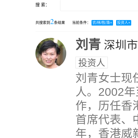
搜 索：
2
共搜索到
条结果
当前条件：
农/林/牧/渔
×
投资人
×
刘青
深圳市
投资人
刘青女士现
人。2002
作，历任香
首席代表、中
年，香港威