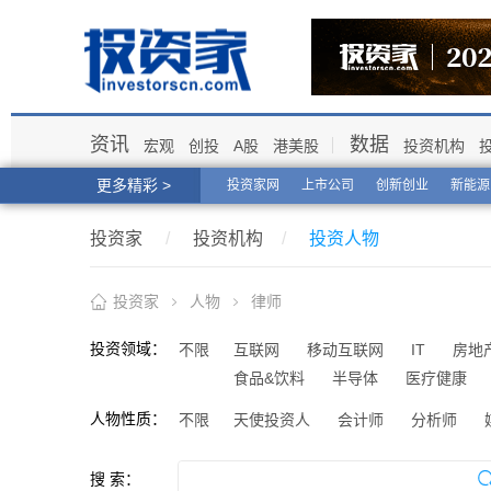
资讯
数据
宏观
创投
A股
港美股
投资机构
更多精彩 >
投资家网
上市公司
创新创业
新能源
投资家
/
投资机构
/
投资人物
投资家
人物
律师
投资领域：
不限
互联网
移动互联网
IT
房地
食品&饮料
半导体
医疗健康
人物性质：
不限
天使投资人
会计师
分析师
搜 索：