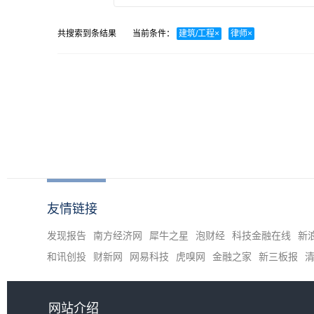
共搜索到
条结果
当前条件：
建筑/工程
×
律师
×
友情链接
发现报告
南方经济网
犀牛之星
泡财经
科技金融在线
新
和讯创投
财新网
网易科技
虎嗅网
金融之家
新三板报
网站介绍