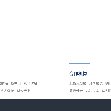
合作机构
浪财经
投中网
腾讯财经
北极光创投
分享投资
德
清博大数据
财经天下
海通开元
高瓴投资
深创