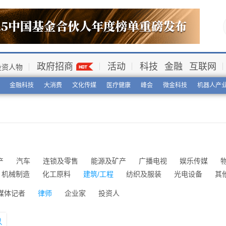
政府招商
活动
科技
金融
互联网
投资人物
金融科技
大消费
文化传媒
医疗健康
峰会
微金科技
机器人产
产
汽车
连锁及零售
能源及矿产
广播电视
娱乐传媒
机械制造
化工原料
建筑/工程
纺织及服装
光电设备
其
媒体记者
律师
企业家
投资人