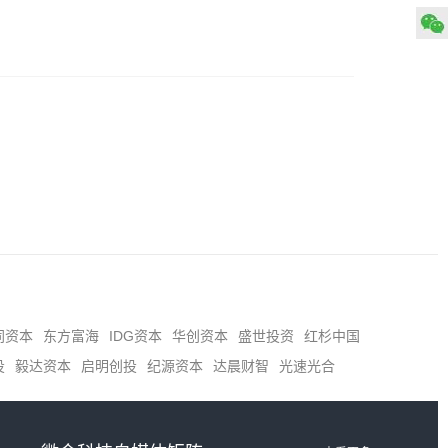
同资本
东方富海
IDG资本
华创资本
盛世投资
红杉中国
投
毅达资本
启明创投
纪源资本
达晨财智
光速光合