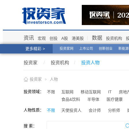
资讯
数据
宏观
创投
A股
港美股
投资机构
更多精彩 >
投资家网
上市公司
创新创业
新能源
投资家
/
投资机构
/
投资人物
投资家
人物
投资领域：
不限
互联网
移动互联网
IT
房地
食品&饮料
半导体
医疗健康
人物性质：
不限
天使投资人
会计师
分析师
搜 索：