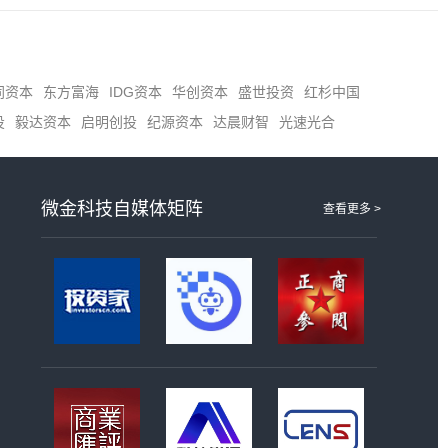
同资本
东方富海
IDG资本
华创资本
盛世投资
红杉中国
投
毅达资本
启明创投
纪源资本
达晨财智
光速光合
微金科技自媒体矩阵
查看更多 >