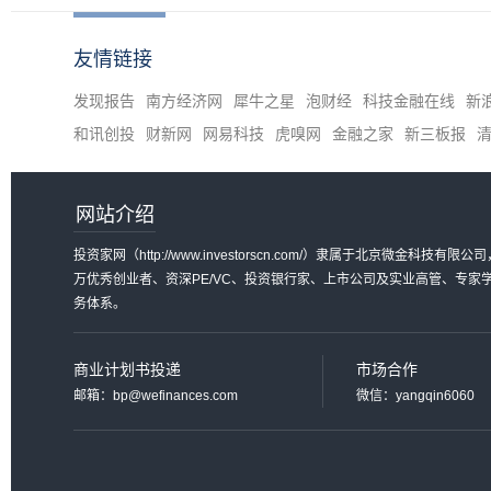
友情链接
发现报告
南方经济网
犀牛之星
泡财经
科技金融在线
新
和讯创投
财新网
网易科技
虎嗅网
金融之家
新三板报
网站介绍
投资家网（http://www.investorscn.com/）隶属于北京微
万优秀创业者、资深PE/VC、投资银行家、上市公司及实业高管、专
务体系。
商业计划书投递
市场合作
邮箱：bp@wefinances.com
微信：yangqin6060