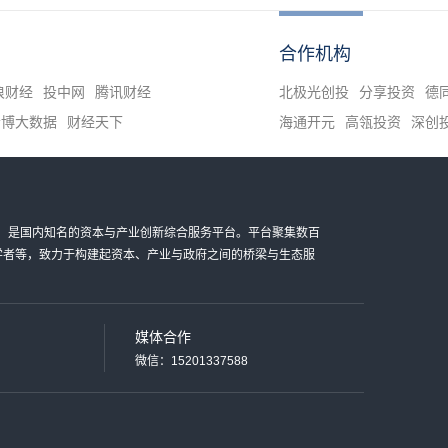
合作机构
浪财经
投中网
腾讯财经
北极光创投
分享投资
德
清博大数据
财经天下
海通开元
高瓴投资
深创
金科技有限公司，是国内知名的资本与产业创新综合服务平台。平台聚集数百
家学者等，致力于构建起资本、产业与政府之间的桥梁与生态服
媒体合作
微信：15201337588