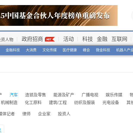
政府招商
活动
科技
金融
互联网
投资人物
金融科技
大消费
文化传媒
医疗健康
峰会
微金科技
机器人产
产
汽车
连锁及零售
能源及矿产
广播电视
娱乐传媒
机械制造
化工原料
建筑/工程
纺织及服装
光电设备
其
媒体记者
律师
企业家
投资人