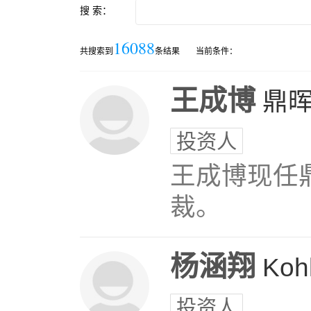
搜 索：
16088
共搜索到
条结果
当前条件：
王成博
鼎
投资人
王成博现任
裁。
杨涵翔
Kohl
投资人