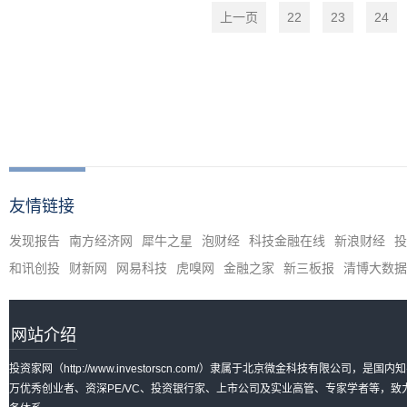
上一页
22
23
24
友情链接
发现报告
南方经济网
犀牛之星
泡财经
科技金融在线
新浪财经
投
和讯创投
财新网
网易科技
虎嗅网
金融之家
新三板报
清博大数据
网站介绍
投资家网（http://www.investorscn.com/）隶属于北京微金科技有限公
万优秀创业者、资深PE/VC、投资银行家、上市公司及实业高管、专家学者等，