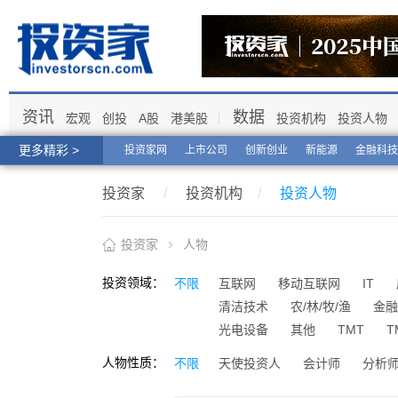
资讯
数据
宏观
创投
A股
港美股
投资机构
投资人物
更多精彩 >
投资家网
上市公司
创新创业
新能源
金融科技
投资家
/
投资机构
/
投资人物
投资家
人物
投资领域：
不限
互联网
移动互联网
IT
清洁技术
农/林/牧/渔
金融
光电设备
其他
TMT
T
人物性质：
不限
天使投资人
会计师
分析