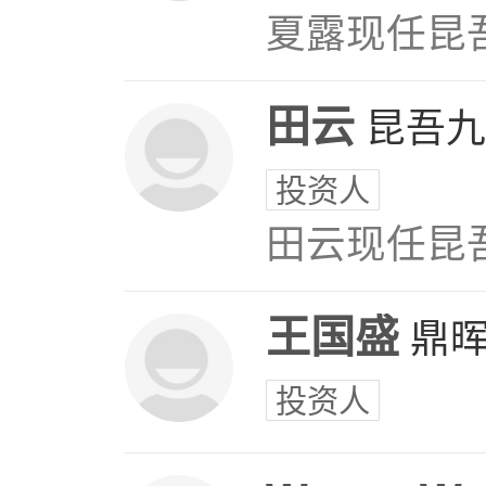
夏露现任昆
田云
昆吾九
投资人
田云现任昆
王国盛
鼎
投资人