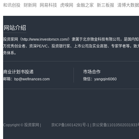
和讯创投
财新网
网易科技
虎嗅网
金融之家
新三板报
清博大数据
网站介绍
投资家网（http://www.investorscn.com/）隶属于北京微金科技有限公
万优秀创业者、资深PE/VC、投资银行家、上市公司及实业高管、专家学者等，
务体系。
商业计划书投递
市场合作
邮箱：bp@wefinances.com
微信：yangqin6060
Copyright © 投资家网 |
京ICP备16014291号-1 | 京公安备11010502031933