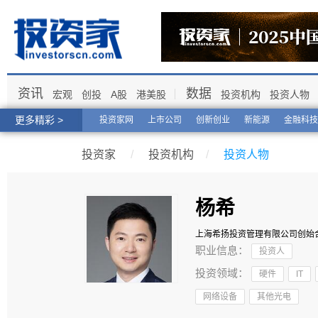
资讯
数据
宏观
创投
A股
港美股
投资机构
投资人物
更多精彩 >
投资家网
上市公司
创新创业
新能源
金融科技
投资家
/
投资机构
/
投资人物
杨希
上海希扬投资管理有限公司
创始
职业信息：
投资人
投资领域：
硬件
IT
网络设备
其他光电