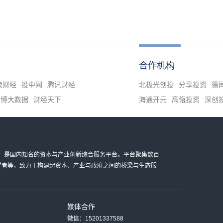
合作机构
浪财经
投中网
腾讯财经
北极光创投
分享投资
德
清博大数据
财经天下
海通开元
高瓴投资
深创
金科技有限公司，是国内知名的资本与产业创新综合服务平台。平台聚集数百
家学者等，致力于构建起资本、产业与政府之间的桥梁与生态服
媒体合作
微信：15201337588