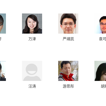
齐
万津
严靖凯
袁
汪涛
游思彤
胡