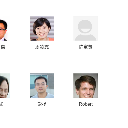
可嘉
周凌霏
陈宝贤
斌
彭扬
Robert
Headley