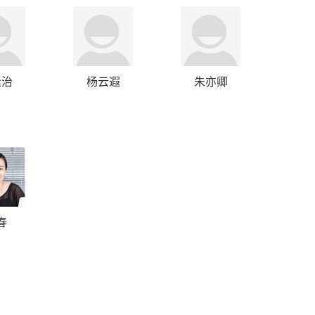
逢治
杨云遐
朱亦卿
春