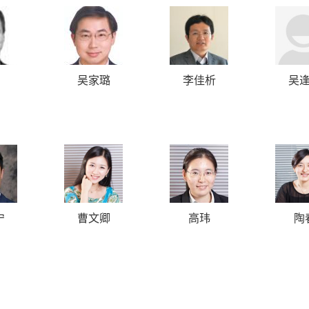
吴家璐
李佳析
吴
a
宁
曹文卿
高玮
陶