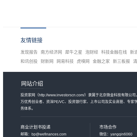
友情链接
发现报告
南方经济网
犀牛之星
泡财经
科技金融在线
新
和讯创投
财新网
网易科技
虎嗅网
金融之家
新三板报
网站介绍
投资家网（http://www.investorscn.com/）隶属于北京微
万优秀创业者、资深PE/VC、投资银行家、上市公司及实业高管、专
务体系。
商业计划书投递
市场合作
邮箱：bp@wefinances.com
微信：yangqin6060