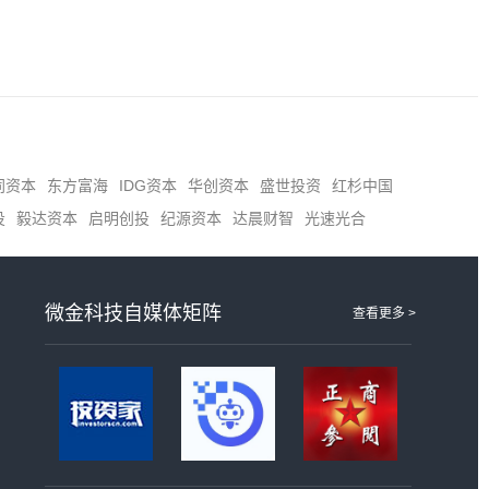
同资本
东方富海
IDG资本
华创资本
盛世投资
红杉中国
投
毅达资本
启明创投
纪源资本
达晨财智
光速光合
微金科技自媒体矩阵
查看更多 >