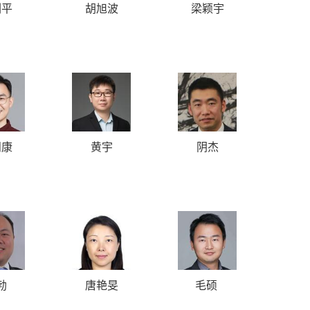
剑平
胡旭波
梁颖宇
阳康
黄宇
阴杰
勃
唐艳旻
毛硕