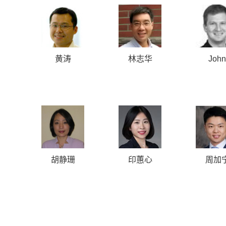
黄涛
林志华
John
Zagul
胡静珊
印蕙心
周加