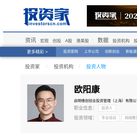
资讯
数据
宏观
创投
A股
港美股
投资机构
更多精彩 >
投资家网
上市公司
创新创业
新能源
投资家
/
投资机构
/
投资人物
欧阳康
启明维创创业投资管理（上海）有限公
职业信息：
投资人
投资领域：
专业培训
网络教