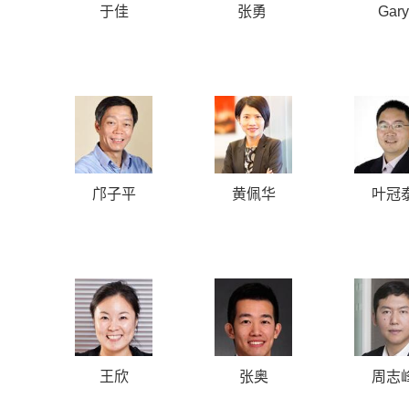
于佳
张勇
Gary
Riesch
邝子平
黄佩华
叶冠
王欣
张奥
周志