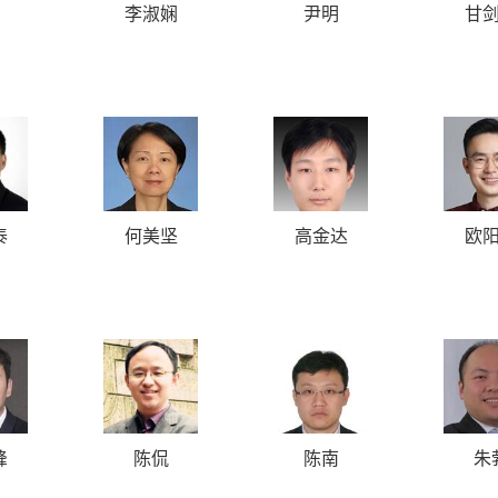
李淑娴
尹明
甘
el
泰
何美坚
高金达
欧
峰
陈侃
陈南
朱