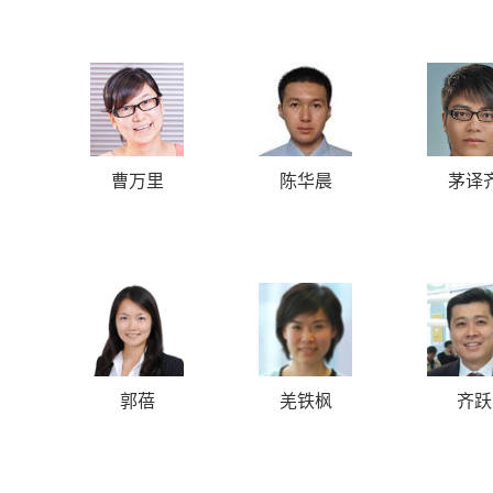
曹万里
陈华晨
茅译
郭蓓
羌铁枫
齐跃