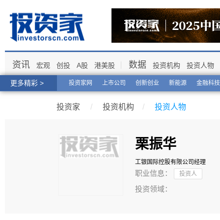
资讯
数据
宏观
创投
A股
港美股
投资机构
投资人物
更多精彩 >
投资家网
上市公司
创新创业
新能源
金融科技
投资家
/
投资机构
/
投资人物
栗振华
工银国际控股有限公司
经理
职业信息：
投资人
投资领域：