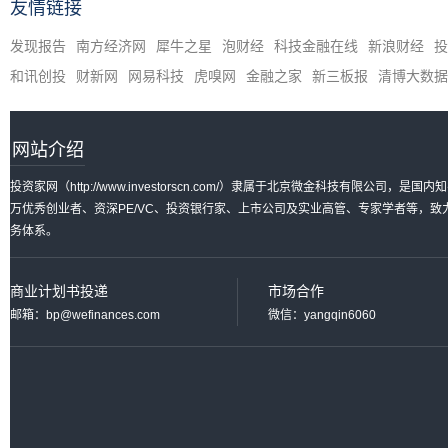
友情链接
发现报告
南方经济网
犀牛之星
泡财经
科技金融在线
新浪财经
投
和讯创投
财新网
网易科技
虎嗅网
金融之家
新三板报
清博大数据
网站介绍
投资家网（http://www.investorscn.com/）隶属于北京微金科技有限公
万优秀创业者、资深PE/VC、投资银行家、上市公司及实业高管、专家学者等，
务体系。
商业计划书投递
市场合作
邮箱：bp@wefinances.com
微信：yangqin6060