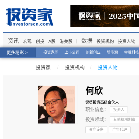
资讯
数据
宏观
创投
A股
港美股
投资机构
投资人物
更多精彩 >
投资家网
上市公司
创新创业
新能源
金融科技
投资家
/
投资机构
/
投资人物
何欣
锐盛投资
高级合伙人
职业信息：
投资人
投资领域：
其他机械制造
医疗设备
广告代理