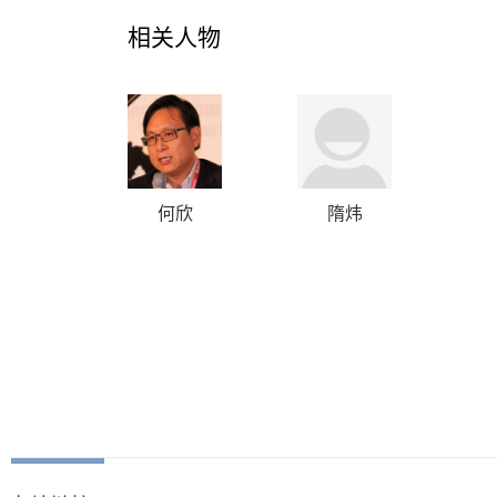
相关人物
何欣
隋炜