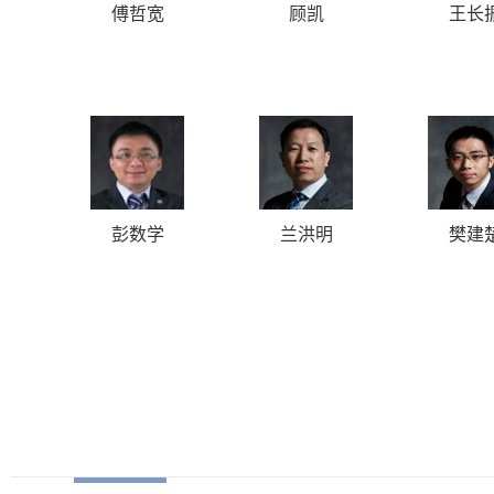
傅哲宽
顾凯
王长
彭数学
兰洪明
樊建