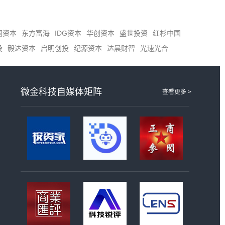
同资本
东方富海
IDG资本
华创资本
盛世投资
红杉中国
投
毅达资本
启明创投
纪源资本
达晨财智
光速光合
微金科技自媒体矩阵
查看更多 >