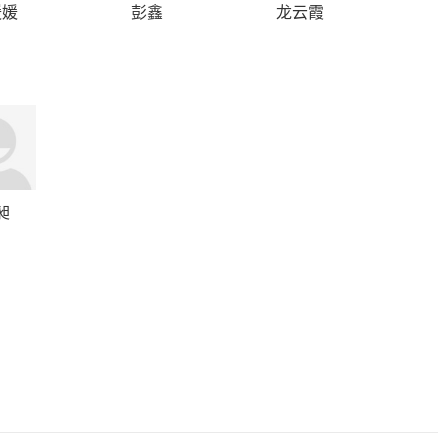
媛媛
彭鑫
龙云霞
昶