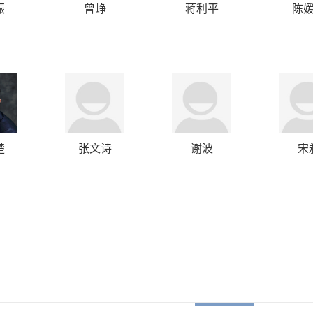
振
曾峥
蒋利平
陈
楚
张文诗
谢波
宋