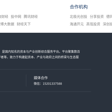
合作机构
浪财经
投中网
腾讯财经
北极光创投
分享投资
德
清博大数据
财经天下
海通开元
高瓴投资
深创
金科技有限公司，是国内知名的资本与产业创新综合服务平台。平台聚集数百
家学者等，致力于构建起资本、产业与政府之间的桥梁与生态服
媒体合作
微信：15201337588