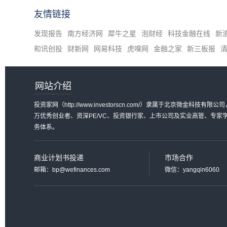
友情链接
发现报告
南方经济网
犀牛之星
泡财经
科技金融在线
新
和讯创投
财新网
网易科技
虎嗅网
金融之家
新三板报
网站介绍
投资家网（http://www.investorscn.com/）隶属于北京微
万优秀创业者、资深PE/VC、投资银行家、上市公司及实业高管、专
务体系。
商业计划书投递
市场合作
邮箱：bp@wefinances.com
微信：yangqin6060