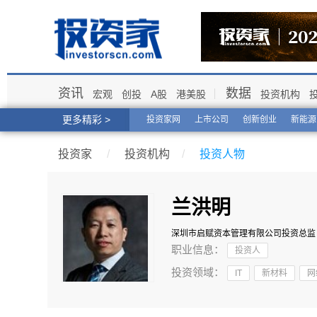
资讯
数据
宏观
创投
A股
港美股
投资机构
更多精彩 >
投资家网
上市公司
创新创业
新能源
投资家
/
投资机构
/
投资人物
兰洪明
深圳市启赋资本管理有限公司
投资总监
职业信息：
投资人
投资领域：
IT
新材料
网