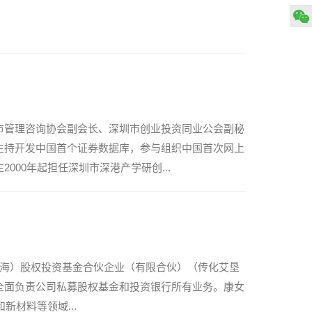
市管理咨询协会副会长、深圳市创业投资同业公会副秘
主持开发中国首个证券数据库，参与组织中国首次网上
00年起担任深圳市深港产学研创...
艾垦（上海）股权投资基金合伙企业（有限合伙）（传化艾垦
全面负责公司私募股权基金和投资银行所有业务。康女
材料等领域...