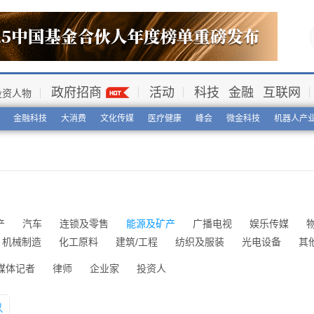
政府招商
活动
科技
金融
互联网
投资人物
金融科技
大消费
文化传媒
医疗健康
峰会
微金科技
机器人产
产
汽车
连锁及零售
能源及矿产
广播电视
娱乐传媒
机械制造
化工原料
建筑/工程
纺织及服装
光电设备
其
媒体记者
律师
企业家
投资人