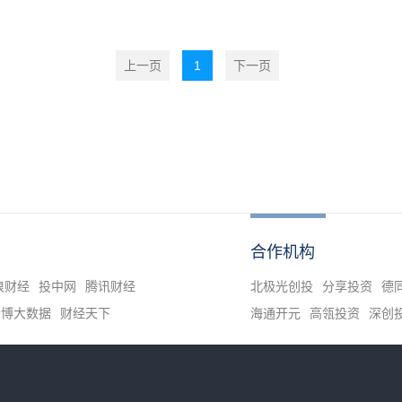
上一页
1
下一页
合作机构
浪财经
投中网
腾讯财经
北极光创投
分享投资
德
清博大数据
财经天下
海通开元
高瓴投资
深创