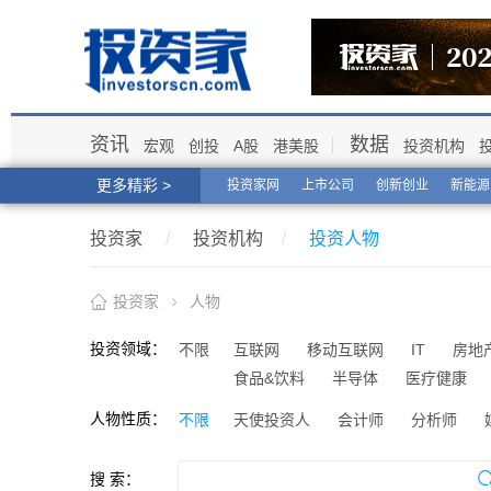
资讯
数据
宏观
创投
A股
港美股
投资机构
更多精彩 >
投资家网
上市公司
创新创业
新能源
投资家
/
投资机构
/
投资人物
投资家
人物
投资领域：
不限
互联网
移动互联网
IT
房地
食品&饮料
半导体
医疗健康
人物性质：
不限
天使投资人
会计师
分析师
搜 索：