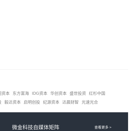
同资本
东方富海
IDG资本
华创资本
盛世投资
红杉中国
投
毅达资本
启明创投
纪源资本
达晨财智
光速光合
微金科技自媒体矩阵
查看更多 >