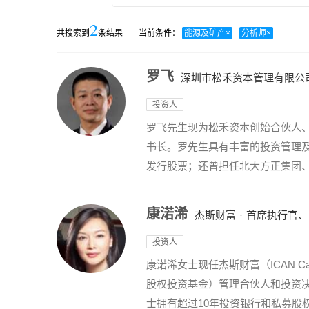
2
共搜索到
条结果
当前条件：
能源及矿产
×
分析师
×
罗飞
深圳市松禾资本管理有限公
投资人
罗飞先生现为松禾资本创始合伙人
书长。罗先生具有丰富的投资管理
发行股票；还曾担任北大方正集团、
康渃浠
杰斯财富
·
首席执行官、
投资人
康渃浠女士现任杰斯财富（ICAN 
股权投资基金）管理合伙人和投资
士拥有超过10年投资银行和私募股