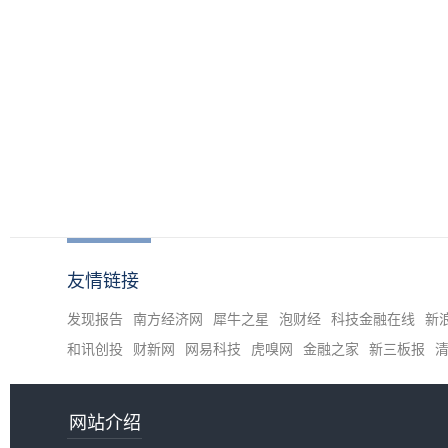
友情链接
发现报告
南方经济网
犀牛之星
泡财经
科技金融在线
新
和讯创投
财新网
网易科技
虎嗅网
金融之家
新三板报
网站介绍