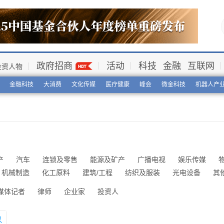
政府招商
活动
科技
金融
互联网
投资人物
金融科技
大消费
文化传媒
医疗健康
峰会
微金科技
机器人产
产
汽车
连锁及零售
能源及矿产
广播电视
娱乐传媒
机械制造
化工原料
建筑/工程
纺织及服装
光电设备
其
媒体记者
律师
企业家
投资人