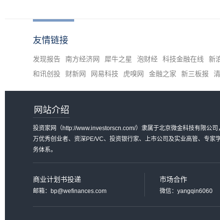
友情链接
发现报告
南方经济网
犀牛之星
泡财经
科技金融在线
新
和讯创投
财新网
网易科技
虎嗅网
金融之家
新三板报
网站介绍
投资家网（http://www.investorscn.com/）隶属于北京微
万优秀创业者、资深PE/VC、投资银行家、上市公司及实业高管、专
务体系。
商业计划书投递
市场合作
邮箱：bp@wefinances.com
微信：yangqin6060