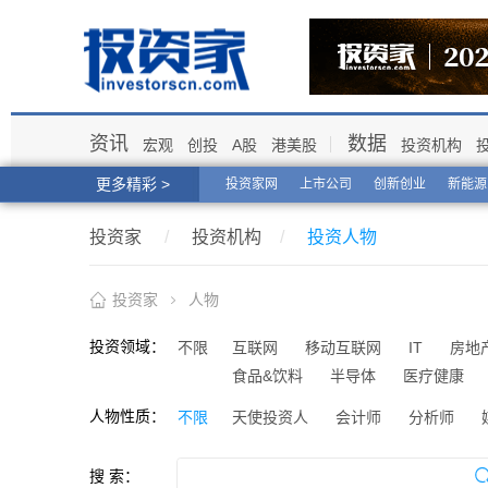
资讯
数据
宏观
创投
A股
港美股
投资机构
更多精彩 >
投资家网
上市公司
创新创业
新能源
投资家
/
投资机构
/
投资人物
投资家
人物
投资领域：
不限
互联网
移动互联网
IT
房地
食品&饮料
半导体
医疗健康
人物性质：
不限
天使投资人
会计师
分析师
搜 索：