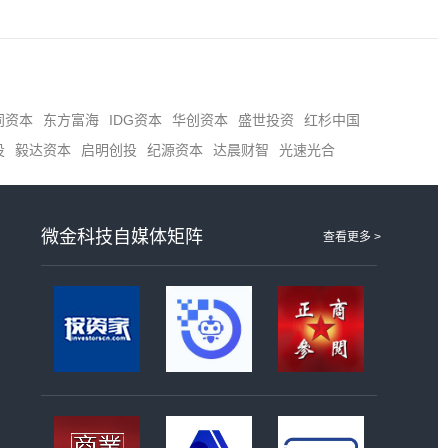
同资本
东方富海
IDG资本
华创资本
盛世投资
红杉中国
投
毅达资本
启明创投
纪源资本
达晨财智
光速光合
微金科技自媒体矩阵
查看更多 >