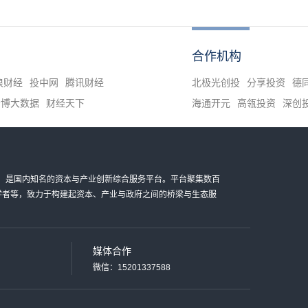
合作机构
浪财经
投中网
腾讯财经
北极光创投
分享投资
德
清博大数据
财经天下
海通开元
高瓴投资
深创
金科技有限公司，是国内知名的资本与产业创新综合服务平台。平台聚集数百
家学者等，致力于构建起资本、产业与政府之间的桥梁与生态服
媒体合作
微信：15201337588