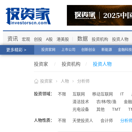
资讯
数据
宏观
创投
A股
港美股
投资机构
投资人物
更多精彩 >
投资家网
上市公司
创新创业
新能源
金融科技
投资家
/
投资机构
/
投资人物
投资家
人物
分析师
投资领域：
不限
互联网
移动互联网
IT
清洁技术
农/林/牧/渔
金融
光电设备
其他
TMT
T
人物性质：
不限
天使投资人
会计师
分析