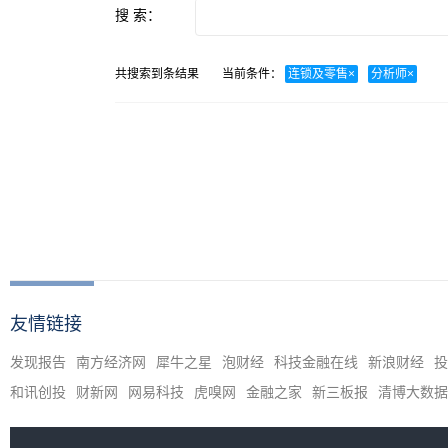
搜 索：
共搜索到
条结果
当前条件：
连锁及零售
×
分析师
×
友情链接
发现报告
南方经济网
犀牛之星
泡财经
科技金融在线
新浪财经
投
和讯创投
财新网
网易科技
虎嗅网
金融之家
新三板报
清博大数据