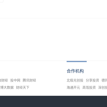
合作机构
浪财经
投中网
腾讯财经
北极光创投
分享投资
德
清博大数据
财经天下
海通开元
高瓴投资
深创