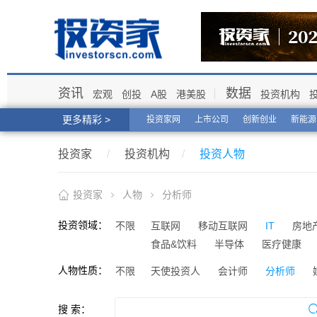
资讯
数据
宏观
创投
A股
港美股
投资机构
更多精彩 >
投资家网
上市公司
创新创业
新能源
投资家
/
投资机构
/
投资人物
投资家
人物
分析师
投资领域：
不限
互联网
移动互联网
IT
房地
食品&饮料
半导体
医疗健康
人物性质：
不限
天使投资人
会计师
分析师
搜 索：