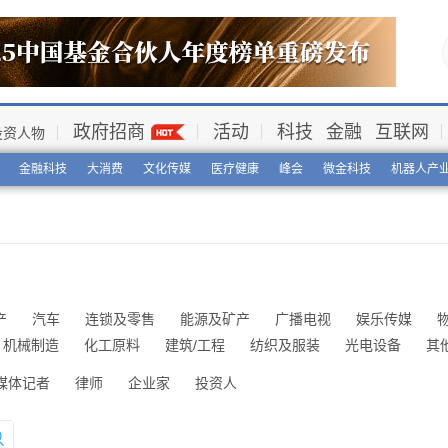
政府招商
活动
科技
金融
互联网
投资人物
金融科技
大消费
文化传媒
医疗健康
峰会
微金科技
机器人产
产
汽车
连锁及零售
能源及矿产
广播电视
娱乐传媒
机械制造
化工原料
建筑/工程
纺织及服装
光电设备
其
媒体记者
律师
企业家
投资人