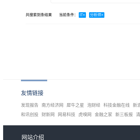
共搜索到
条结果
当前条件：
IT
×
分析师
×
友情链接
发现报告
南方经济网
犀牛之星
泡财经
科技金融在线
新
和讯创投
财新网
网易科技
虎嗅网
金融之家
新三板报
网站介绍