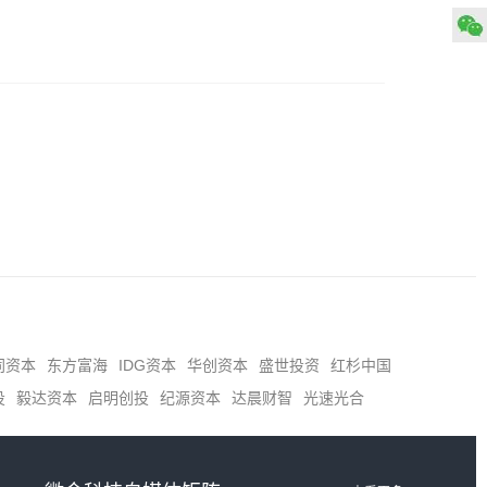
同资本
东方富海
IDG资本
华创资本
盛世投资
红杉中国
投
毅达资本
启明创投
纪源资本
达晨财智
光速光合