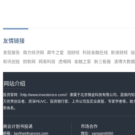
友情链接
发现报告
南方经济网
犀牛之星
泡财经
科技金融在线
新浪财经
投
和讯创投
财新网
网易科技
虎嗅网
金融之家
新三板报
清博大数据
网站介绍
投资家网（http://www.investorscn.com/）隶属于北京微金科技有限公
万优秀创业者、资深PE/VC、投资银行家、上市公司及实业高管、专家学者等，
务体系。
商业计划书投递
市场合作
邮箱：bp@wefinances.com
微信：yangqin6060