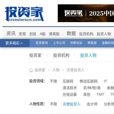
资讯
数据
宏观
创投
A股
港美股
投资机构
投资人物
更多精彩 >
投资家网
上市公司
创新创业
新能源
金融科技
投资家
/
投资机构
/
投资人物
投资家
人物
天使投资人
投资领域：
不限
互联网
移动互联网
IT
清洁技术
农/林/牧/渔
金融
光电设备
其他
TMT
T
人物性质：
不限
天使投资人
会计师
分析