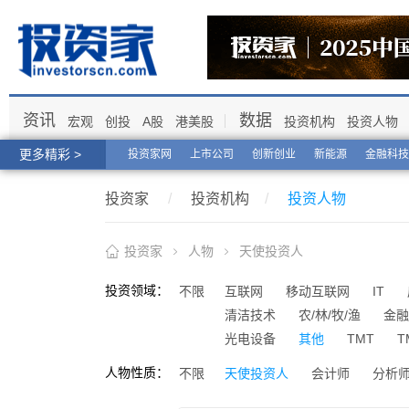
资讯
数据
宏观
创投
A股
港美股
投资机构
投资人物
更多精彩 >
投资家网
上市公司
创新创业
新能源
金融科技
投资家
/
投资机构
/
投资人物
投资家
人物
天使投资人
投资领域：
不限
互联网
移动互联网
IT
清洁技术
农/林/牧/渔
金融
光电设备
其他
TMT
T
人物性质：
不限
天使投资人
会计师
分析