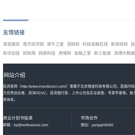
友情链接
发现报告
南方经济网
犀牛之星
泡财经
科技金融在线
新浪财经
投
和讯创投
财新网
网易科技
虎嗅网
金融之家
新三板报
清博大数据
网站介绍
投资家网（http://www.investorscn.com/）隶属于北京微金科技有限公
万优秀创业者、资深PE/VC、投资银行家、上市公司及实业高管、专家学者等，
务体系。
商业计划书投递
市场合作
邮箱：bp@wefinances.com
微信：yangqin6060