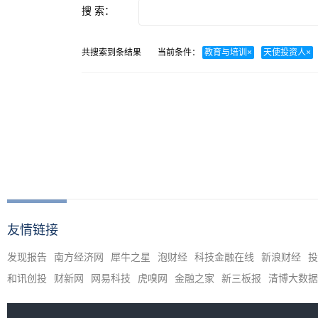
搜 索：
共搜索到
条结果
当前条件：
教育与培训
×
天使投资人
×
友情链接
发现报告
南方经济网
犀牛之星
泡财经
科技金融在线
新浪财经
投
和讯创投
财新网
网易科技
虎嗅网
金融之家
新三板报
清博大数据