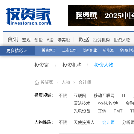
资讯
数据
宏观
创投
A股
港美股
投资机构
投资人物
更多精彩 >
投资家网
上市公司
创新创业
新能源
金融科技
投资家
/
投资机构
/
投资人物
投资家
人物
会计师
投资领域：
不限
互联网
移动互联网
IT
清洁技术
农/林/牧/渔
金融
光电设备
其他
TMT
T
人物性质：
不限
天使投资人
会计师
分析