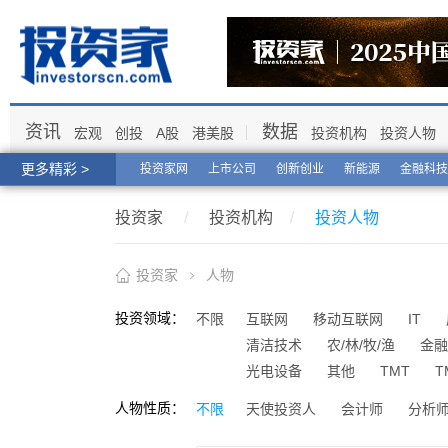
资讯
数据
宏观
创投
A股
港美股
投资机构
投资人物
更多精彩 >
投资家网
上市公司
创新创业
新能源
金融科技
投资家
/
投资机构
/
投资人物
投资家
人物
投资领域：
不限
互联网
移动互联网
IT
清洁技术
农/林/牧/渔
金融
光电设备
其他
TMT
T
人物性质：
不限
天使投资人
会计师
分析