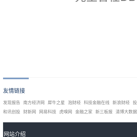
友情链接
发现报告
南方经济网
犀牛之星
泡财经
科技金融在线
新浪财经
投
和讯创投
财新网
网易科技
虎嗅网
金融之家
新三板报
清博大数据
网站介绍