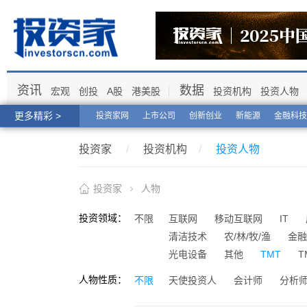
资讯
数据
宏观
创投
A股
港美股
投资机构
投资人物
更多精彩 >
投资家网
上市公司
创新创业
新能源
金融科技
投资家
/
投资机构
/
投资人物
投资家
人物
投资领域：
不限
互联网
移动互联网
IT
清洁技术
农/林/牧/渔
金融
光电设备
其他
TMT
T
人物性质：
不限
天使投资人
会计师
分析