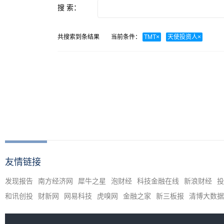
搜 索：
共搜索到
条结果
当前条件：
TMT
×
天使投资人
×
友情链接
发现报告
南方经济网
犀牛之星
泡财经
科技金融在线
新浪财经
投
和讯创投
财新网
网易科技
虎嗅网
金融之家
新三板报
清博大数据