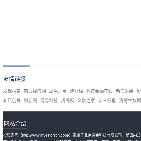
友情链接
发现报告
南方经济网
犀牛之星
泡财经
科技金融在线
新浪财经
投
和讯创投
财新网
网易科技
虎嗅网
金融之家
新三板报
清博大数据
网站介绍
投资家网（http://www.investorscn.com/）隶属于北京微金科技有限公