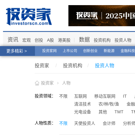
资讯
数据
宏观
创投
A股
港美股
投资机构
投资人物
更多精彩 >
投资家网
上市公司
创新创业
新能源
金融科技
投资家
/
投资机构
/
投资人物
投资家
人物
投资领域：
不限
互联网
移动互联网
IT
清洁技术
农/林/牧/渔
金融
光电设备
其他
TMT
T
人物性质：
不限
天使投资人
会计师
分析