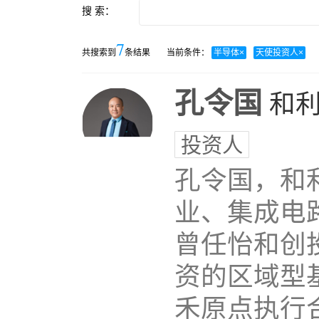
搜 索：
7
共搜索到
条结果
当前条件：
半导体
×
天使投资人
×
孔令国
和
投资人
孔令国，和
业、集成电
曾任怡和创
资的区域型
禾原点执行