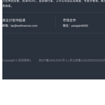
万优秀创业者、资深PE/VC、投资银行家、上市公司及实业高管、专家学者等，
务体系。
商业计划书投递
市场合作
邮箱：bp@wefinances.com
微信：yangqin6060
Copyright © 投资家网 |
京ICP备16014291号-1 | 京公安备11010502031933