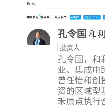
搜 索：
5
共搜索到
条结果
当前条件：
半导体
×
天使投资人
×
孔令国
和
投资人
孔令国，和
业、集成电
曾任怡和创
资的区域型
禾原点执行