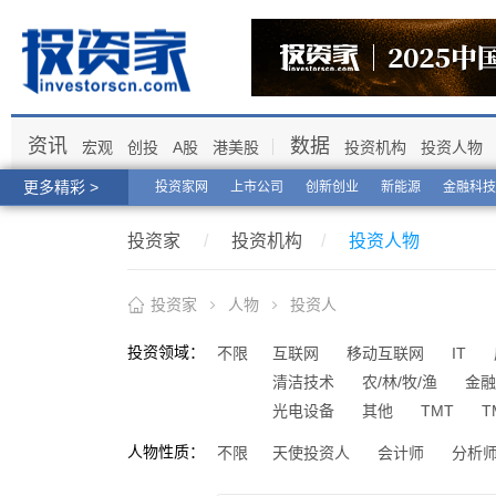
资讯
数据
宏观
创投
A股
港美股
投资机构
投资人物
更多精彩 >
投资家网
上市公司
创新创业
新能源
金融科技
投资家
/
投资机构
/
投资人物
投资家
人物
投资人
投资领域：
不限
互联网
移动互联网
IT
清洁技术
农/林/牧/渔
金融
光电设备
其他
TMT
T
人物性质：
不限
天使投资人
会计师
分析