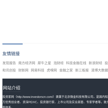
友情链接
发现报告
南方经济网
犀牛之星
泡财经
科技金融在线
新浪财经
投
和讯创投
财新网
网易科技
虎嗅网
金融之家
新三板报
清博大数据
网站介绍
投资家网（http://www.investorscn.com/）隶属于北京微金科技有限公
万优秀创业者、资深PE/VC、投资银行家、上市公司及实业高管、专家学者等，
务体系。