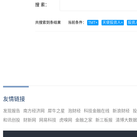
搜 索：
共搜索到
条结果
当前条件：
TMT
×
天使投资人
×
投资
友情链接
发现报告
南方经济网
犀牛之星
泡财经
科技金融在线
新浪财经
投
和讯创投
财新网
网易科技
虎嗅网
金融之家
新三板报
清博大数据