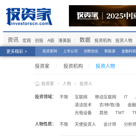
资讯
数据
宏观
创投
A股
港美股
投资机构
投资人物
更多精彩 >
投资家网
上市公司
创新创业
新能源
金融科技
投资家
/
投资机构
/
投资人物
投资家
人物
投资人
投资领域：
不限
互联网
移动互联网
IT
清洁技术
农/林/牧/渔
金融
光电设备
其他
TMT
T
人物性质：
不限
天使投资人
会计师
分析