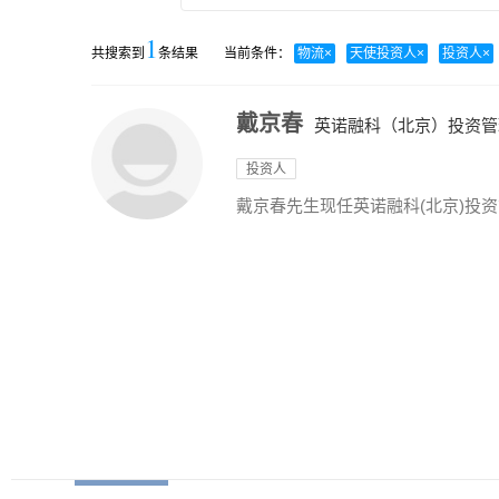
1
共搜索到
条结果
当前条件：
物流
×
天使投资人
×
投资人
×
戴京春
英诺融科（北京）投资管
投资人
戴京春先生现任英诺融科(北京)投