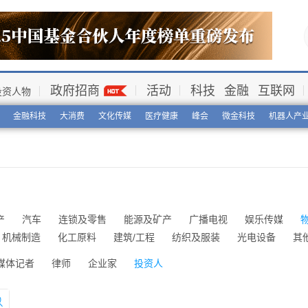
政府招商
活动
科技
金融
互联网
投资人物
金融科技
大消费
文化传媒
医疗健康
峰会
微金科技
机器人产
产
汽车
连锁及零售
能源及矿产
广播电视
娱乐传媒
机械制造
化工原料
建筑/工程
纺织及服装
光电设备
其
媒体记者
律师
企业家
投资人