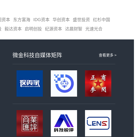
同资本
东方富海
IDG资本
华创资本
盛世投资
红杉中国
投
毅达资本
启明创投
纪源资本
达晨财智
光速光合
微金科技自媒体矩阵
查看更多 >