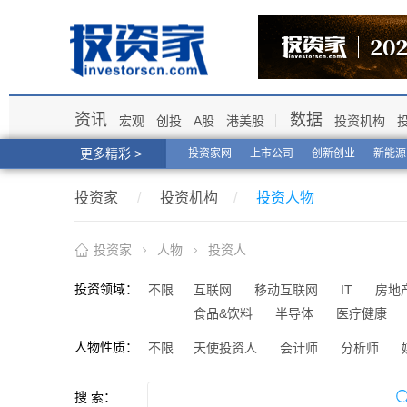
资讯
数据
宏观
创投
A股
港美股
投资机构
更多精彩 >
投资家网
上市公司
创新创业
新能源
投资家
/
投资机构
/
投资人物
投资家
人物
投资人
投资领域：
不限
互联网
移动互联网
IT
房地
食品&饮料
半导体
医疗健康
人物性质：
不限
天使投资人
会计师
分析师
搜 索：