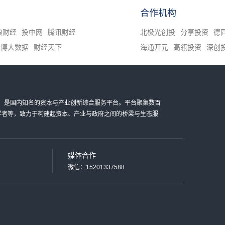
合作机构
浪财经
投中网
腾讯财经
北极光创投
分享投资
德
清博大数据
财经天下
海通开元
高瓴投资
深创
金科技有限公司，是国内知名的资本与产业创新综合服务平台。平台聚集数百
家学者等，致力于构建起资本、产业与政府之间的桥梁与生态服
媒体合作
微信：15201337588