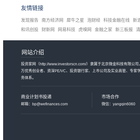
友情链接
发现报告
南方经济网
犀牛之星
泡财经
科技金融在线
新
和讯创投
财新网
网易科技
虎嗅网
金融之家
新三板报
网站介绍
投资家网（http://www.investorscn.com/）隶属于北京微
万优秀创业者、资深PE/VC、投资银行家、上市公司及实业高管、专
务体系。
商业计划书投递
市场合作
邮箱：bp@wefinances.com
微信：yangqin6060