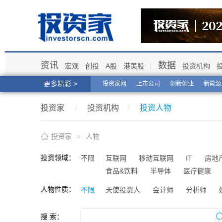
资讯
数据
宏观
创投
A股
港美股
投资机构
更多精彩 >
投资家网
上市公司
创新创业
新能源
投资家
/
投资机构
/
投资人物
投资家
人物
投资领域：
不限
互联网
移动互联网
IT
房地
食品&饮料
半导体
医疗健康
人物性质：
不限
天使投资人
会计师
分析师
搜 索：