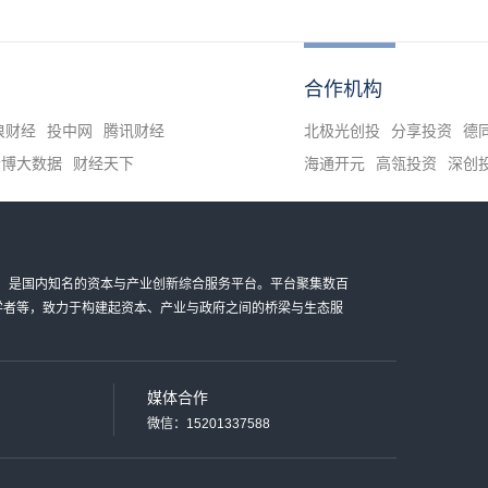
合作机构
浪财经
投中网
腾讯财经
北极光创投
分享投资
德
清博大数据
财经天下
海通开元
高瓴投资
深创
金科技有限公司，是国内知名的资本与产业创新综合服务平台。平台聚集数百
家学者等，致力于构建起资本、产业与政府之间的桥梁与生态服
媒体合作
微信：15201337588