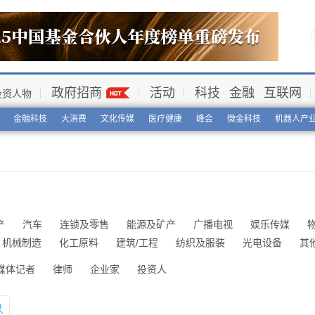
政府招商
活动
科技
金融
互联网
投资人物
金融科技
大消费
文化传媒
医疗健康
峰会
微金科技
机器人产
产
汽车
连锁及零售
能源及矿产
广播电视
娱乐传媒
机械制造
化工原料
建筑/工程
纺织及服装
光电设备
其
媒体记者
律师
企业家
投资人