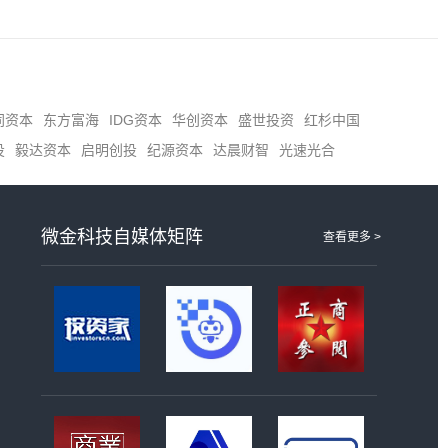
同资本
东方富海
IDG资本
华创资本
盛世投资
红杉中国
投
毅达资本
启明创投
纪源资本
达晨财智
光速光合
微金科技自媒体矩阵
查看更多 >