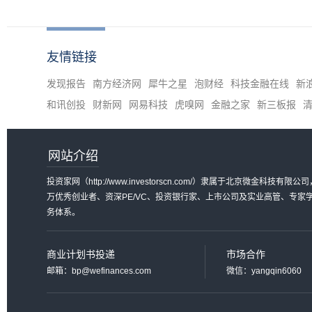
友情链接
发现报告
南方经济网
犀牛之星
泡财经
科技金融在线
新
和讯创投
财新网
网易科技
虎嗅网
金融之家
新三板报
网站介绍
投资家网（http://www.investorscn.com/）隶属于北京微
万优秀创业者、资深PE/VC、投资银行家、上市公司及实业高管、专
务体系。
商业计划书投递
市场合作
邮箱：bp@wefinances.com
微信：yangqin6060