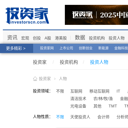
资讯
数据
宏观
创投
A股
港美股
投资机构
投资人物
更多精彩 >
投资家网
上市公司
创新创业
新能源
金融科技
投资家
/
投资机构
/
投资人物
投资家
人物
投资领域：
不限
互联网
移动互联网
IT
清洁技术
农/林/牧/渔
金融
光电设备
其他
TMT
T
人物性质：
不限
天使投资人
会计师
分析