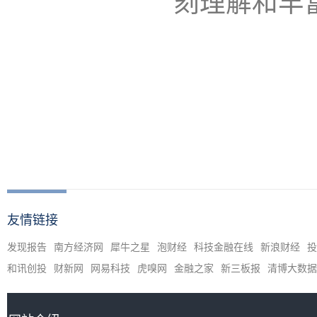
刻理解和丰富
友情链接
发现报告
南方经济网
犀牛之星
泡财经
科技金融在线
新浪财经
投
和讯创投
财新网
网易科技
虎嗅网
金融之家
新三板报
清博大数据