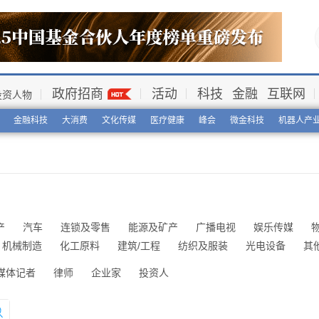
政府招商
活动
科技
金融
互联网
投资人物
金融科技
大消费
文化传媒
医疗健康
峰会
微金科技
机器人产
产
汽车
连锁及零售
能源及矿产
广播电视
娱乐传媒
机械制造
化工原料
建筑/工程
纺织及服装
光电设备
其
媒体记者
律师
企业家
投资人