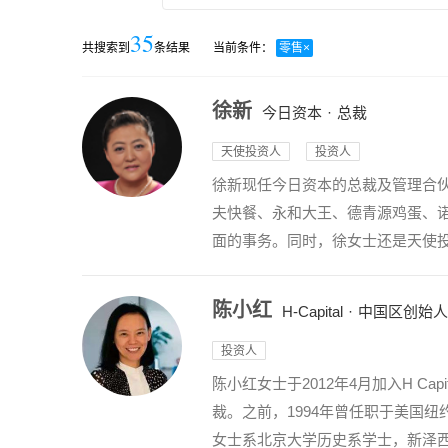
35
共搜索到
条结果
当前条件：
零售
×
徐新
今日资本
·
总裁
天使投资人
投资人
徐新现任今日资本的总裁及管理合伙
夫快餐、永和大王、德青源鸡蛋、
面的事务。同时，徐女士还是天使投资
陈小红
H-Capital
·
中国区创始人
投资人
陈小红女士于2012年4月加入H 
裁。之前，1994年曾任职于美国纽约曼
女士系北京大学历史系学士，新泽