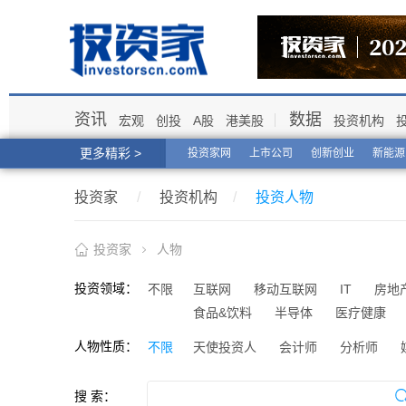
资讯
数据
宏观
创投
A股
港美股
投资机构
更多精彩 >
投资家网
上市公司
创新创业
新能源
投资家
/
投资机构
/
投资人物
投资家
人物
投资领域：
不限
互联网
移动互联网
IT
房地
食品&饮料
半导体
医疗健康
人物性质：
不限
天使投资人
会计师
分析师
搜 索：