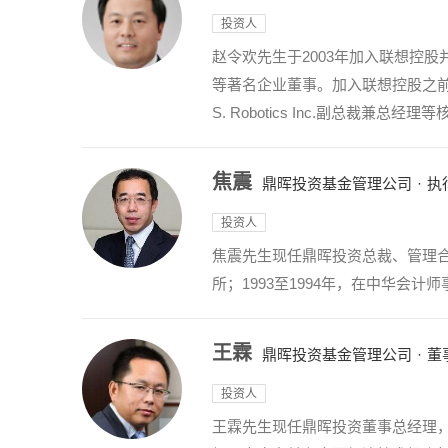
投资人
赵令欢先生于2003年加入联想控
等著名企业董事。加入联想控股之前，赵令欢
S. Robotics Inc.副总裁兼
焦震
鼎晖投资基金管理公司
·
执
投资人
焦震先生现任鼎晖投资总裁、管理合伙
所；1993至1994年，在中华会计
王霖
鼎晖投资基金管理公司
·
董
投资人
王霖先生现任鼎晖投资董事总经理，2