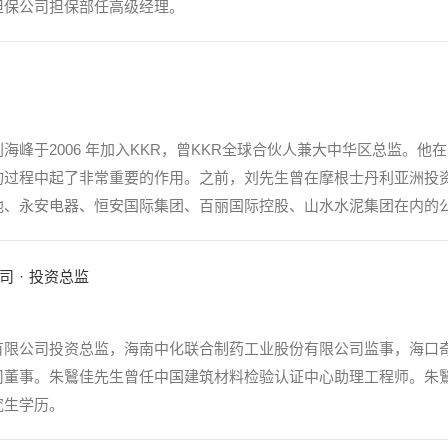
担保公司担保部任高级经理。
海峰于2006 年加入KKR，曾KKR全球合伙人兼大中华区总监。
询过程中起了非常重要的作用。之前，刘先生曾在摩根士丹利亚洲投
、永安电器、恒安国际集团、百丽国际控股、山水水泥集团在内的公司
司
·
投资总监
有限公司投资总监，海南中化联合制药工业股份有限公司监事，海口
董事。朱鷖佳先生曾任中国建筑材料检验认证中心助理工程师。朱鷖佳先
究生学历。