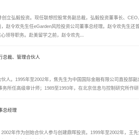
股并创立弘毅投资。现任联想控股常务副总裁，弘毅投资董事长、CE
先生任eGarden风险投资公司董事总经理。赵令欢先生还曾担任美国Infol
总经理等核心领导职务。赴美留学之前，赵令欢先...
行总裁、管理合伙人
人。1995年至2002年，焦先生为中国国际金融有限公司直投部副总裁
师事务所任高级审计师；1989至1993年，在北京信息与控制研究所作
事总经理
002年作为创始合伙人参与创建鼎晖投资。1999年至2002年，