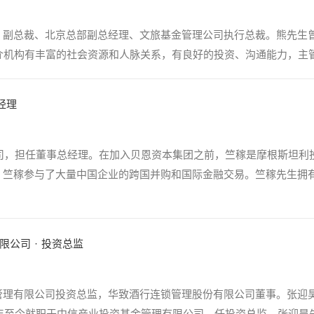
、副总裁、北京总部副总经理、文旅基金管理公司执行总裁。熊先生
中介机构有丰富的社会资源和人脉关系，有良好的投资、沟通能力，主
经理
公司，担任董事总经理。在加入贝恩资本集团之前，竺稼是摩根斯坦
，竺稼参与了大量中国企业的跨国并购和国际金融交易。竺稼先生拥
。
限公司
·
投资总监
理有限公司投资总监，华致酒行连锁管理股份有限公司董事。张迎昊
9年至今就职于中信产业投资基金管理有限公司，任投资总监。张迎