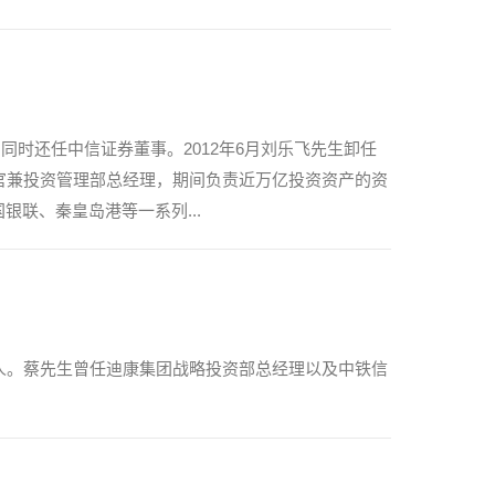
同时还任中信证券董事。2012年6月刘乐飞先生卸任
官兼投资管理部总经理，期间负责近万亿投资资产的资
银联、秦皇岛港等一系列...
人。蔡先生曾任迪康集团战略投资部总经理以及中铁信