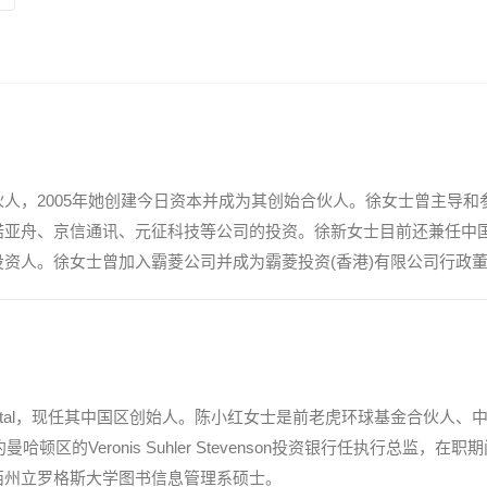
人，2005年她创建今日资本并成为其创始合伙人。徐女士曾主导
诺亚舟、京信通讯、元征科技等公司的投资。徐新女士目前还兼任中
人。徐女士曾加入霸菱公司并成为霸菱投资(香港)有限公司行政董事及
Capital，现任其中国区创始人。陈小红女士是前老虎环球基金合伙人、
哈顿区的Veronis Suhler Stevenson投资银行任执行总
西州立罗格斯大学图书信息管理系硕士。