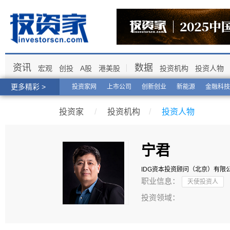
资讯
数据
宏观
创投
A股
港美股
投资机构
投资人物
更多精彩 >
投资家网
上市公司
创新创业
新能源
金融科技
投资家
/
投资机构
/
投资人物
宁君
IDG资本投资顾问（北京）有限
职业信息：
天使投资人
投资领域：