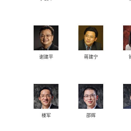
Quirici
谢建平
蒋建宁
楼军
邵辉