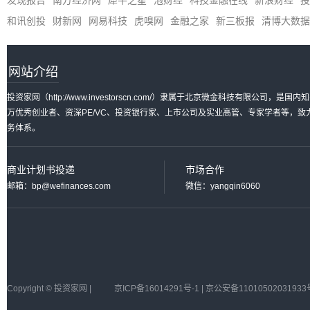
发现报告
南方经济网
犀牛之星
泡财经
科技金融在线
新浪财经
投
和讯创投
财新网
网易科技
虎嗅网
金融之家
新三板报
清博大数据
网站介绍
投资家网（http://www.investorscn.com/）隶属于北京微金科技有限公
万优秀创业者、资深PE/VC、投资银行家、上市公司及实业高管、专家学者等，
务体系。
商业计划书投递
市场合作
邮箱：bp@wefinances.com
微信：yangqin6060
Copyright © 投资家网 |
京ICP备16014291号-1 | 京公安备11010502031933