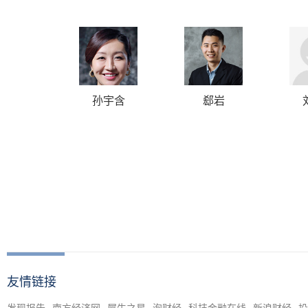
孙宇含
郄岩
友情链接