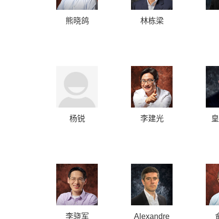
熊晓鸽
林栋梁
杨锐
李建光
皇
李骁军
Alexandre