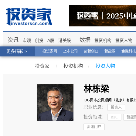
资讯
数据
宏观
创投
A股
港美股
投资机构
投资人物
更多精彩 >
投资家网
上市公司
创新创业
新能源
金融科技
投资家
/
投资机构
/
投资人物
林栋梁
IDG资本投资顾问（北京）有限
职业信息：
投资人
投资领域：
B2C
新能
资讯门户