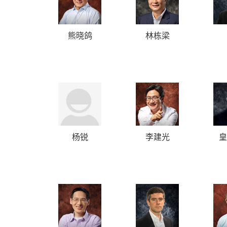
熊晓鸽
林栋梁
杨锐
李建光
皇