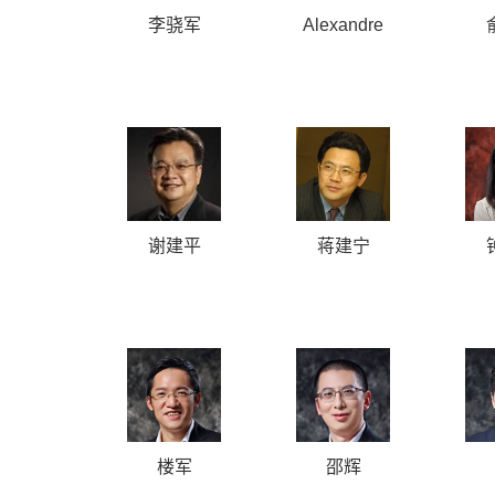
李骁军
Alexandre
Quirici
谢建平
蒋建宁
楼军
邵辉