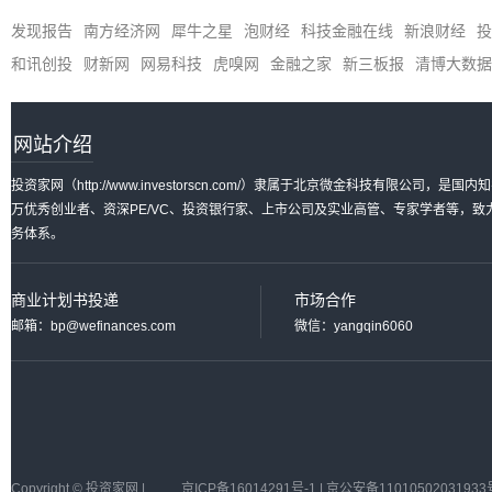
发现报告
南方经济网
犀牛之星
泡财经
科技金融在线
新浪财经
投
和讯创投
财新网
网易科技
虎嗅网
金融之家
新三板报
清博大数据
网站介绍
投资家网（http://www.investorscn.com/）隶属于北京微金科技有限公
万优秀创业者、资深PE/VC、投资银行家、上市公司及实业高管、专家学者等，
务体系。
商业计划书投递
市场合作
邮箱：bp@wefinances.com
微信：yangqin6060
Copyright © 投资家网 |
京ICP备16014291号-1 | 京公安备11010502031933