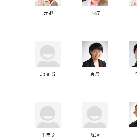
元野
冯波
John S.
袁晨
Wadsworth,
Jr.
王良文
陈凛