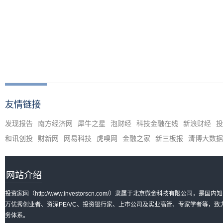
友情链接
发现报告
南方经济网
犀牛之星
泡财经
科技金融在线
新浪财经
投
和讯创投
财新网
网易科技
虎嗅网
金融之家
新三板报
清博大数据
网站介绍
投资家网（http://www.investorscn.com/）隶属于北京微金科技有限公
万优秀创业者、资深PE/VC、投资银行家、上市公司及实业高管、专家学者等，
务体系。