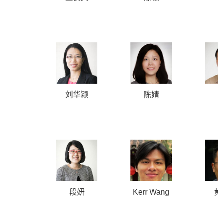
刘华颖
陈婧
段妍
Kerr Wang