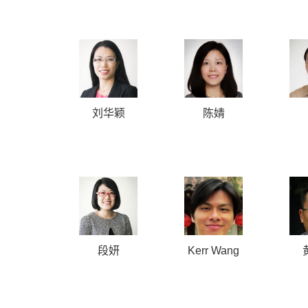
刘华颖
陈婧
段妍
Kerr Wang