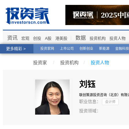
资讯
数据
宏观
创投
A股
港美股
投资机构
投资人物
更多精彩 >
投资家网
上市公司
创新创业
新能源
金融科技
投资家
/
投资机构
/
投资人物
刘钰
联创策源投资咨询（北京）有限
职业信息：
会计师
投资领域：