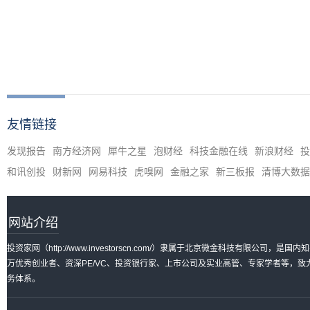
友情链接
发现报告
南方经济网
犀牛之星
泡财经
科技金融在线
新浪财经
投
和讯创投
财新网
网易科技
虎嗅网
金融之家
新三板报
清博大数据
网站介绍
投资家网（http://www.investorscn.com/）隶属于北京微金科技有限公
万优秀创业者、资深PE/VC、投资银行家、上市公司及实业高管、专家学者等，
务体系。