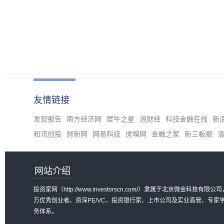
友情链接
发现报告
南方经济网
犀牛之星
泡财经
科技金融在线
新
和讯创投
财新网
网易科技
虎嗅网
金融之家
新三板报
网站介绍
投资家网（http://www.investorscn.com/）隶属于北京微
万优秀创业者、资深PE/VC、投资银行家、上市公司及实业高管、专
务体系。