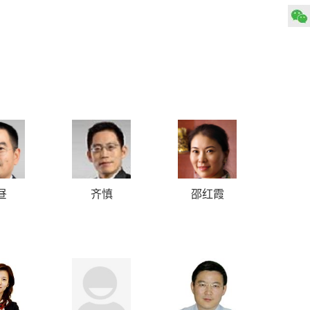
昼
齐慎
邵红霞