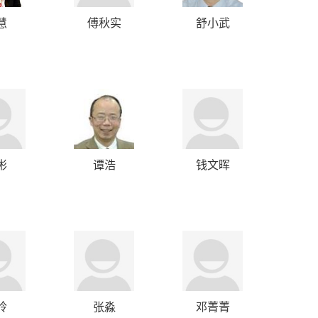
慧
傅秋实
舒小武
彬
谭浩
钱文晖
玲
张淼
邓菁菁