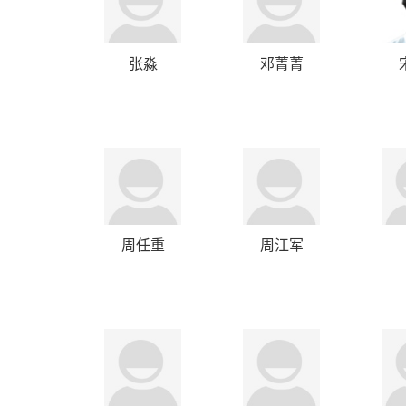
张淼
邓菁菁
周任重
周江军