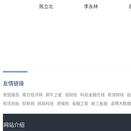
陈立北
李永林
友情链接
发现报告
南方经济网
犀牛之星
泡财经
科技金融在线
新浪财经
投
和讯创投
财新网
网易科技
虎嗅网
金融之家
新三板报
清博大数据
网站介绍