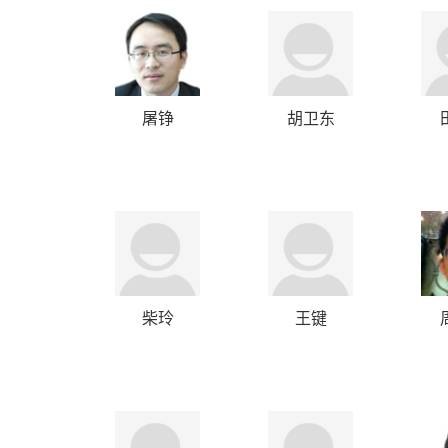
屠铮
胡卫东
柴玲
王键