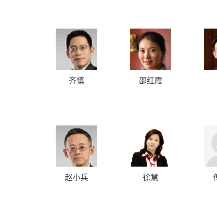
齐慎
邵红霞
赵小兵
徐慧