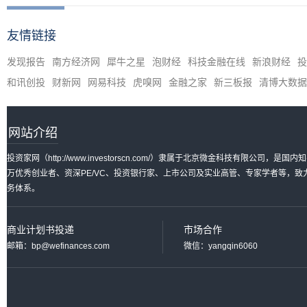
友情链接
发现报告
南方经济网
犀牛之星
泡财经
科技金融在线
新浪财经
投
和讯创投
财新网
网易科技
虎嗅网
金融之家
新三板报
清博大数据
网站介绍
投资家网（http://www.investorscn.com/）隶属于北京微金科技有限公
万优秀创业者、资深PE/VC、投资银行家、上市公司及实业高管、专家学者等，
务体系。
商业计划书投递
市场合作
邮箱：bp@wefinances.com
微信：yangqin6060