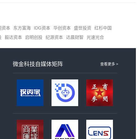
同资本
东方富海
IDG资本
华创资本
盛世投资
红杉中国
投
毅达资本
启明创投
纪源资本
达晨财智
光速光合
微金科技自媒体矩阵
查看更多 >