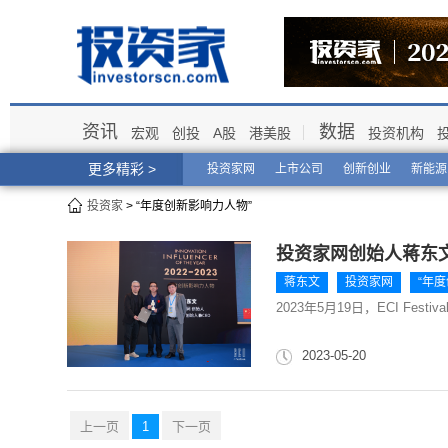
资讯
数据
宏观
创投
A股
港美股
投资机构
更多精彩 >
投资家网
上市公司
创新创业
新能源
投资家
> “年度创新影响力人物”
投资家网创始人蒋东
蒋东文
投资家网
“年
2023年5月19日，ECI Festi
2023-05-20
上一页
1
下一页