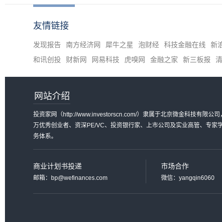
友情链接
发现报告
南方经济网
犀牛之星
泡财经
科技金融在线
新
和讯创投
财新网
网易科技
虎嗅网
金融之家
新三板报
网站介绍
投资家网（http://www.investorscn.com/）隶属于北京微
万优秀创业者、资深PE/VC、投资银行家、上市公司及实业高管、专
务体系。
商业计划书投递
市场合作
邮箱：bp@wefinances.com
微信：yangqin6060