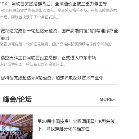
ATFX：阿联酋突然退群背后：全球油价正被三重力量主导
TFX：阿联酋突然宣布退出欧佩克，令其盟友措手不及。在加入欧佩克六
年后，阿联酋决定于下个月正式退...
精微视达完成新一轮超亿元融资，国产高端内镜领跑精准诊疗全
球前沿
微视达完成新一轮超亿元融资，国产高端内镜领跑精准诊疗全球前沿
优选空天科工在阿联酋设立总部，正式进入中东市场
东已成为中国一些知名公司的投资热土。
中智科仪完成超亿元A轮融资，加速光电探测技术产业化
峰会/论坛
MORE+
第20届中国投资年会圆满闭幕！K型曲线
下，寻找穿越分化的确定性