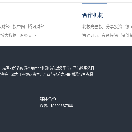
合作机构
浪财经
投中网
腾讯财经
北极光创投
分享投资
德
清博大数据
财经天下
海通开元
高瓴投资
深创
金科技有限公司，是国内知名的资本与产业创新综合服务平台。平台聚集数百
家学者等，致力于构建起资本、产业与政府之间的桥梁与生态服
媒体合作
微信：15201337588