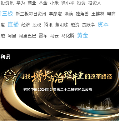
创投资讯
华为
商业
基金
小米
徐小平
投资
投资人
新三板
新三板每日资讯
李彦宏
滴滴
独角兽
王健林
电商
直播
资本
百度
经济
股权
腾讯
董明珠
融资
贾跃亭
黄金
金融
阿里
阿里巴巴
雷军
马云
马化腾