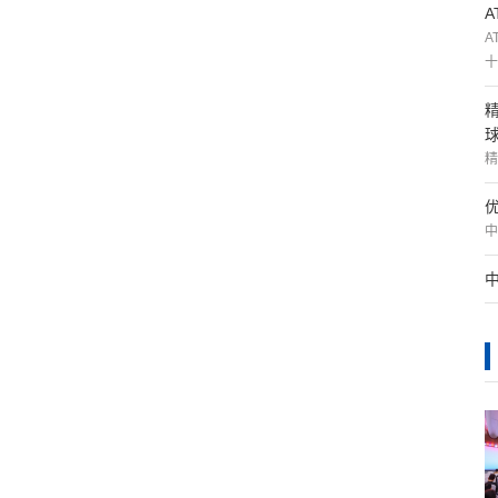
A
十
精
中