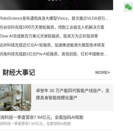
RoboScience发布通用具身大模型Visics，首次展示VLOA双引擎架构
光谷信科完成1000万天使轮融资，领跑工业级无人机解决方案
Elser.AI完成数百万美元天使轮融资，投资方为正轩投资等
达卯科技完成近亿元A+轮融资，加速推进能源大模型技术研发
讯兔科技完成超1亿元Pre-A轮融资，高瓴创投、红杉中国联合领投
财经大事记
MORE+
卓誉年 30 万产能四代智能产线投产，支
撑具身智能规模化量产
掌阅科技一季度营收7.94亿元，全面加码AI短剧
阅科技一季度营收7.94亿元，全面加码AI短剧