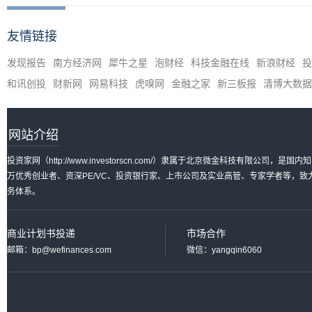
友情链接
发现报告
南方经济网
犀牛之星
泡财经
科技金融在线
新浪财经
投
和讯创投
财新网
网易科技
虎嗅网
金融之家
新三板报
清博大数据
网站介绍
投资家网（http://www.investorscn.com/）隶属于北京微金科技有限公
万优秀创业者、资深PE/VC、投资银行家、上市公司及实业高管、专家学者等，
务体系。
商业计划书投递
市场合作
邮箱：bp@wefinances.com
微信：yangqin6060