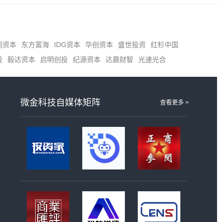
同资本
东方富海
IDG资本
华创资本
盛世投资
红杉中国
投
毅达资本
启明创投
纪源资本
达晨财智
光速光合
微金科技自媒体矩阵
查看更多 >