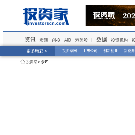
资讯
数据
宏观
创投
A股
港美股
投资机构
更多精彩 >
投资家网
上市公司
创新创业
新能源
投资家
> 佘晖