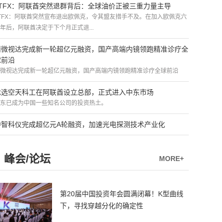
ATFX：阿联酋突然退群背后：全球油价正被三重力量主导
TFX：阿联酋突然宣布退出欧佩克，令其盟友措手不及。在加入欧佩克六
年后，阿联酋决定于下个月正式退...
精微视达完成新一轮超亿元融资，国产高端内镜领跑精准诊疗全
球前沿
微视达完成新一轮超亿元融资，国产高端内镜领跑精准诊疗全球前沿
优选空天科工在阿联酋设立总部，正式进入中东市场
东已成为中国一些知名公司的投资热土。
中智科仪完成超亿元A轮融资，加速光电探测技术产业化
峰会/论坛
MORE+
第20届中国投资年会圆满闭幕！K型曲线
下，寻找穿越分化的确定性