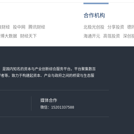
合作机构
浪财经
投中网
腾讯财经
北极光创投
分享投资
德
清博大数据
财经天下
海通开元
高瓴投资
深创
金科技有限公司，是国内知名的资本与产业创新综合服务平台。平台聚集数百
家学者等，致力于构建起资本、产业与政府之间的桥梁与生态服
媒体合作
微信：15201337588