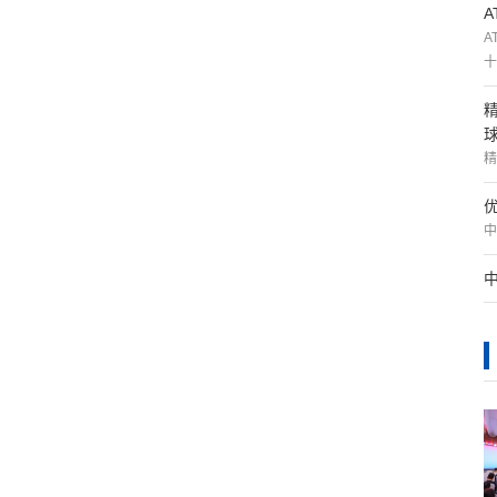
A
十
精
中