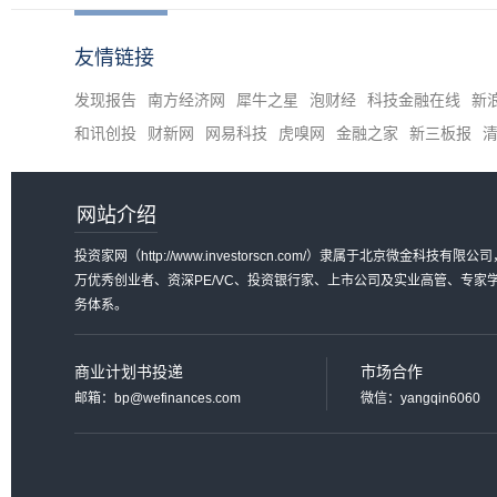
友情链接
发现报告
南方经济网
犀牛之星
泡财经
科技金融在线
新
和讯创投
财新网
网易科技
虎嗅网
金融之家
新三板报
网站介绍
投资家网（http://www.investorscn.com/）隶属于北京微
万优秀创业者、资深PE/VC、投资银行家、上市公司及实业高管、专
务体系。
商业计划书投递
市场合作
邮箱：bp@wefinances.com
微信：yangqin6060