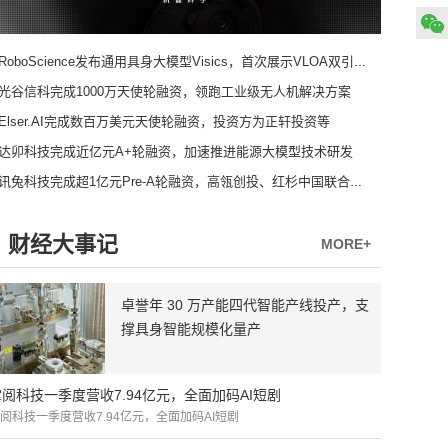
RoboScience发布通用具身大模型Visics，首次展示VLOA双引擎架构
光谷信科完成1000万天使轮融资，领跑工业级无人机解决方案
Elser.AI完成数百万美元天使轮融资，投资方为正轩投资等
达卯科技完成近亿元A+轮融资，加速推进能源大模型技术研发
讯兔科技完成超1亿元Pre-A轮融资，高瓴创投、红杉中国联合领投
财经大事记
MORE+
卓誉年 30 万产能四代智能产线投产，支
撑具身智能规模化量产
掌阅科技一季度营收7.94亿元，全面加码AI短剧
阅科技一季度营收7.94亿元，全面加码AI短剧