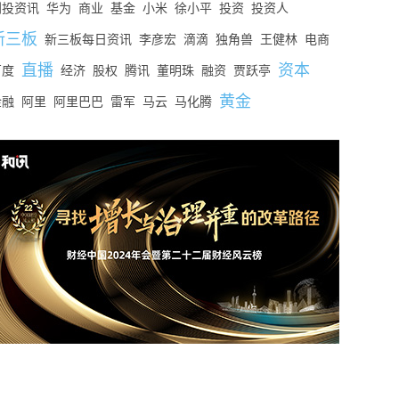
创投资讯
华为
商业
基金
小米
徐小平
投资
投资人
新三板
新三板每日资讯
李彦宏
滴滴
独角兽
王健林
电商
直播
资本
百度
经济
股权
腾讯
董明珠
融资
贾跃亭
黄金
金融
阿里
阿里巴巴
雷军
马云
马化腾