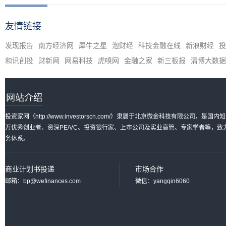
友情链接
发现报告
南方经济网
犀牛之星
泡财经
科技金融在线
新浪财经
投
和讯创投
财新网
网易科技
虎嗅网
金融之家
新三板报
清博大数据
网站介绍
投资家网（http://www.investorscn.com/）隶属于北京微金科技有限公
万优秀创业者、资深PE/VC、投资银行家、上市公司及实业高管、专家学者等，
务体系。
商业计划书投递
市场合作
邮箱：bp@wefinances.com
微信：yangqin6060