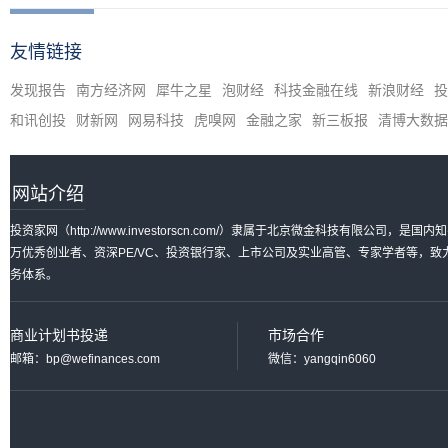
友情链接
发现报告
南方经济网
犀牛之星
泡财经
科技金融在线
新浪财经
投
和讯创投
财新网
网易科技
虎嗅网
金融之家
新三板报
清博大数据
网站介绍
投资家网（http://www.investorscn.com/）隶属于北京微金科技有限公
万优秀创业者、资深PE/VC、投资银行家、上市公司及实业高管、专家学者等，
务体系。
商业计划书投递
市场合作
邮箱：bp@wefinances.com
微信：yangqin6060