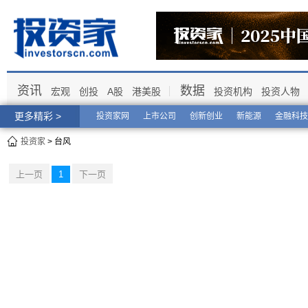
资讯
数据
宏观
创投
A股
港美股
投资机构
投资人物
更多精彩 >
投资家网
上市公司
创新创业
新能源
金融科技
投资家
> 台风
上一页
1
下一页